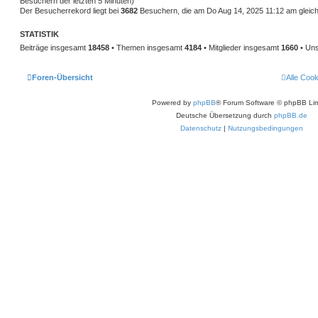
Besuchern der letzten 5 Minuten)
Der Besucherrekord liegt bei
3682
Besuchern, die am Do Aug 14, 2025 11:12 am gleichz
STATISTIK
Beiträge insgesamt
18458
• Themen insgesamt
4184
• Mitglieder insgesamt
1660
• Uns
Foren-Übersicht
Alle Coo
Powered by
phpBB
® Forum Software © phpBB Lim
Deutsche Übersetzung durch
phpBB.de
Datenschutz
|
Nutzungsbedingungen