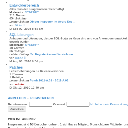
r
B
Entwicklerbereich
e
Alles, was den Programmierer beschäftigt
i
Moderator:
SYNERPY
t
213
Themen
r
954
Beiträge
a
Letzter Beitrag
Object Inspector im Averp Des…
g
N
von
Victor
e
Di Sep 02, 2025 8:54 am
u
e
SQL-Lösungen
s
Anfragen und Lösungen, die per SQL-Script zu lösen sind und von Anwendern entwickelt 
t
gestellt wurden
e
Moderator:
SYNERPY
r
18
Themen
B
66
Beiträge
e
Letzter Beitrag
Re: Registerkarten Bezeichnun…
i
N
von
miboe
t
e
Mi Aug 03, 2016 6:54 pm
r
u
a
e
Patches
g
s
Fehlerbehebungen für Releaseversionen
t
1
Themen
e
1
Beiträge
r
Letzter Beitrag
Patch 2011-A.01 - 2011-A.02
B
N
von
admin
e
e
Di Okt 12, 2010 12:46 pm
i
u
t
e
r
s
ANMELDEN
a
•
REGISTRIEREN
t
g
e
Benutzername:
Passwort:
Ich habe mein Passwort ver
r
B
e
i
t
WER IST ONLINE?
r
Insgesamt sind
a
58
Besucher online :: 1 sichtbares Mitglied, 0 unsichtbare Mitglieder u
g