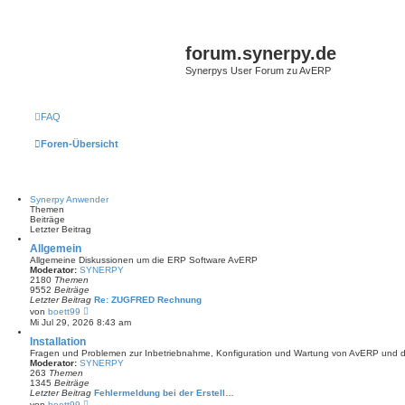
forum.synerpy.de
Synerpys User Forum zu AvERP
FAQ
Foren-Übersicht
Synerpy Anwender
Themen
Beiträge
Letzter Beitrag
Allgemein
Allgemeine Diskussionen um die ERP Software AvERP
Moderator:
SYNERPY
2180
Themen
9552
Beiträge
Letzter Beitrag
Re: ZUGFRED Rechnung
N
von
boett99
e
Mi Jul 29, 2026 8:43 am
u
e
Installation
s
Fragen und Problemen zur Inbetriebnahme, Konfiguration und Wartung von AvERP und 
t
Moderator:
SYNERPY
e
263
Themen
r
1345
Beiträge
B
Letzter Beitrag
Fehlermeldung bei der Erstell…
e
N
von
boett99