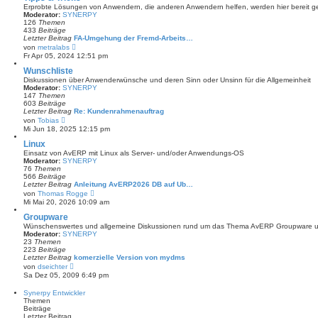
a
s
Erprobte Lösungen von Anwendern, die anderen Anwendern helfen, werden hier bereit ges
g
t
Moderator:
SYNERPY
e
126
Themen
r
433
Beiträge
B
Letzter Beitrag
FA-Umgehung der Fremd-Arbeits…
e
N
von
metralabs
i
e
Fr Apr 05, 2024 12:51 pm
t
u
r
e
Wunschliste
a
s
Diskussionen über Anwenderwünsche und deren Sinn oder Unsinn für die Allgemeinheit
g
t
Moderator:
SYNERPY
e
147
Themen
r
603
Beiträge
B
Letzter Beitrag
Re: Kundenrahmenauftrag
e
N
von
Tobias
i
e
Mi Jun 18, 2025 12:15 pm
t
u
r
e
Linux
a
s
Einsatz von AvERP mit Linux als Server- und/oder Anwendungs-OS
g
t
Moderator:
SYNERPY
e
76
Themen
r
566
Beiträge
B
Letzter Beitrag
Anleitung AvERP2026 DB auf Ub…
e
N
von
Thomas Rogge
i
e
Mi Mai 20, 2026 10:09 am
t
u
r
e
Groupware
a
s
Wünschenswertes und allgemeine Diskussionen rund um das Thema AvERP Groupware un
g
t
Moderator:
SYNERPY
e
23
Themen
r
223
Beiträge
B
Letzter Beitrag
komerzielle Version von mydms
e
N
von
dseichter
i
e
Sa Dez 05, 2009 6:49 pm
t
u
r
e
Synerpy Entwickler
a
s
Themen
g
t
Beiträge
e
Letzter Beitrag