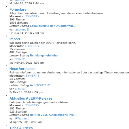
i
e
Mo Mai 18, 2026 7:44 am
t
u
r
e
Formulare
a
s
Alles über Formulare, deren Erstellung und deren eventueller Austausch
g
t
Moderator:
SYNERPY
e
396
Themen
r
1808
Beiträge
B
Letzter Beitrag
Lokalisierung der Druckformul…
e
N
von
aoehme
i
e
Do Jun 04, 2026 7:53 pm
t
u
r
e
Import
a
s
Wie man seine Daten nach AvERP einlesen kann.
g
t
Moderator:
SYNERPY
e
75
Themen
r
482
Beiträge
B
Letzter Beitrag
Re: Mengeneinheiten
e
N
von
SYN12
i
e
Mo Nov 24, 2025 4:07 pm
t
u
r
e
Neue Versionen
a
s
Reines Infoforum zu neuen Versionen, Informationen über die durchgeführten Änderu
g
t
Moderator:
SYNERPY
e
24
Themen
r
165
Beiträge
B
Letzter Beitrag
AvERP2019.01
e
N
von
SYN14
i
e
Fr Dez 14, 2018 4:09 pm
t
u
r
e
Aktuelles AvERP-Release
a
s
Lob (und Tadel), Anregungen und Probleme.
g
t
Moderator:
SYNERPY
e
102
Themen
r
525
Beiträge
B
Letzter Beitrag
Re: Rel 2016,Automatische Pro…
e
N
von
RWerner
i
e
Mi Apr 25, 2018 8:33 am
t
u
r
e
Tipps & Tricks