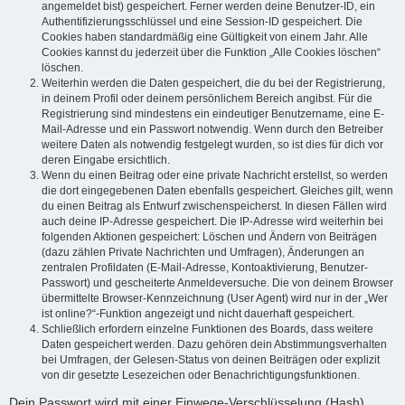
angemeldet bist) gespeichert. Ferner werden deine Benutzer-ID, ein
Authentifizierungsschlüssel und eine Session-ID gespeichert. Die
Cookies haben standardmäßig eine Gültigkeit von einem Jahr. Alle
Cookies kannst du jederzeit über die Funktion „Alle Cookies löschen“
löschen.
Weiterhin werden die Daten gespeichert, die du bei der Registrierung,
in deinem Profil oder deinem persönlichem Bereich angibst. Für die
Registrierung sind mindestens ein eindeutiger Benutzername, eine E-
Mail-Adresse und ein Passwort notwendig. Wenn durch den Betreiber
weitere Daten als notwendig festgelegt wurden, so ist dies für dich vor
deren Eingabe ersichtlich.
Wenn du einen Beitrag oder eine private Nachricht erstellst, so werden
die dort eingegebenen Daten ebenfalls gespeichert. Gleiches gilt, wenn
du einen Beitrag als Entwurf zwischenspeicherst. In diesen Fällen wird
auch deine IP-Adresse gespeichert. Die IP-Adresse wird weiterhin bei
folgenden Aktionen gespeichert: Löschen und Ändern von Beiträgen
(dazu zählen Private Nachrichten und Umfragen), Änderungen an
zentralen Profildaten (E-Mail-Adresse, Kontoaktivierung, Benutzer-
Passwort) und gescheiterte Anmeldeversuche. Die von deinem Browser
übermittelte Browser-Kennzeichnung (User Agent) wird nur in der „Wer
ist online?“-Funktion angezeigt und nicht dauerhaft gespeichert.
Schließlich erfordern einzelne Funktionen des Boards, dass weitere
Daten gespeichert werden. Dazu gehören dein Abstimmungsverhalten
bei Umfragen, der Gelesen-Status von deinen Beiträgen oder explizit
von dir gesetzte Lesezeichen oder Benachrichtigungsfunktionen.
Dein Passwort wird mit einer Einwege-Verschlüsselung (Hash)