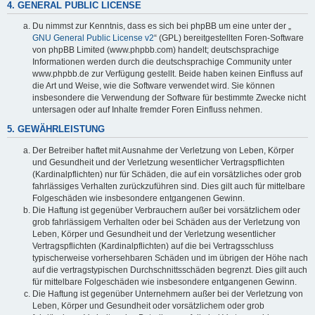
4. GENERAL PUBLIC LICENSE
Du nimmst zur Kenntnis, dass es sich bei phpBB um eine unter der „
GNU General Public License v2
“ (GPL) bereitgestellten Foren-Software
von phpBB Limited (www.phpbb.com) handelt; deutschsprachige
Informationen werden durch die deutschsprachige Community unter
www.phpbb.de zur Verfügung gestellt. Beide haben keinen Einfluss auf
die Art und Weise, wie die Software verwendet wird. Sie können
insbesondere die Verwendung der Software für bestimmte Zwecke nicht
untersagen oder auf Inhalte fremder Foren Einfluss nehmen.
5. GEWÄHRLEISTUNG
Der Betreiber haftet mit Ausnahme der Verletzung von Leben, Körper
und Gesundheit und der Verletzung wesentlicher Vertragspflichten
(Kardinalpflichten) nur für Schäden, die auf ein vorsätzliches oder grob
fahrlässiges Verhalten zurückzuführen sind. Dies gilt auch für mittelbare
Folgeschäden wie insbesondere entgangenen Gewinn.
Die Haftung ist gegenüber Verbrauchern außer bei vorsätzlichem oder
grob fahrlässigem Verhalten oder bei Schäden aus der Verletzung von
Leben, Körper und Gesundheit und der Verletzung wesentlicher
Vertragspflichten (Kardinalpflichten) auf die bei Vertragsschluss
typischerweise vorhersehbaren Schäden und im übrigen der Höhe nach
auf die vertragstypischen Durchschnittsschäden begrenzt. Dies gilt auch
für mittelbare Folgeschäden wie insbesondere entgangenen Gewinn.
Die Haftung ist gegenüber Unternehmern außer bei der Verletzung von
Leben, Körper und Gesundheit oder vorsätzlichem oder grob