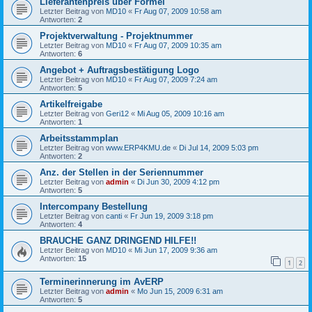
Lieferantenpreis über Formel
Letzter Beitrag von
MD10
«
Fr Aug 07, 2009 10:58 am
Antworten:
2
Projektverwaltung - Projektnummer
Letzter Beitrag von
MD10
«
Fr Aug 07, 2009 10:35 am
Antworten:
6
Angebot + Auftragsbestätigung Logo
Letzter Beitrag von
MD10
«
Fr Aug 07, 2009 7:24 am
Antworten:
5
Artikelfreigabe
Letzter Beitrag von
Geri12
«
Mi Aug 05, 2009 10:16 am
Antworten:
1
Arbeitsstammplan
Letzter Beitrag von
www.ERP4KMU.de
«
Di Jul 14, 2009 5:03 pm
Antworten:
2
Anz. der Stellen in der Seriennummer
Letzter Beitrag von
admin
«
Di Jun 30, 2009 4:12 pm
Antworten:
5
Intercompany Bestellung
Letzter Beitrag von
canti
«
Fr Jun 19, 2009 3:18 pm
Antworten:
4
BRAUCHE GANZ DRINGEND HILFE!!
Letzter Beitrag von
MD10
«
Mi Jun 17, 2009 9:36 am
Antworten:
15
1
2
Terminerinnerung im AvERP
Letzter Beitrag von
admin
«
Mo Jun 15, 2009 6:31 am
Antworten:
5