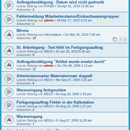
Auftragsbestätigung - Datum wird nicht gedruckt
Letzter Beitrag von
SYN20
«
Do Apr 01, 2010 11:06 am
Antworten:
3
Fehlermeldung Mitarbeiterstamm/Einkaufswarengruppen
Letzter Beitrag von
admin
«
Mi Mär 17, 2010 9:23 am
Antworten:
1
Bfirma
Letzter Beitrag von
informatikus
«
Do Mär 04, 2010 7:50 am
Antworten:
16
1
2
St. Arbeitsgang - Text fehlt im Fertigungsauftrag
Letzter Beitrag von
MD10
«
Di Jan 26, 2010 8:38 am
Antworten:
9
Auftragsbestätigung "Artikel wurde ersetzt durch"
Letzter Beitrag von
admin
«
Do Okt 08, 2009 1:13 pm
Antworten:
11
Arbeitsstammplan Materialeinsatz doppelt
Letzter Beitrag von
MD10
«
Mo Sep 07, 2009 3:25 pm
Antworten:
6
Wareneingang fertigmelden
Letzter Beitrag von
MD10
«
Do Aug 20, 2009 1:43 pm
Fertigungsauftrag Fehler in der Kalkulation
Letzter Beitrag von
MD10
«
Do Aug 20, 2009 1:37 pm
Antworten:
2
Wareneingang
Letzter Beitrag von
MD10
«
Fr Aug 07, 2009 11:09 am
Antworten:
7