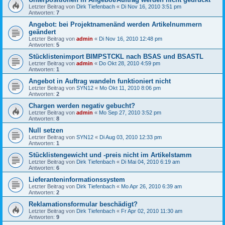
Letzter Beitrag von
Dirk Tiefenbach
«
Di Nov 16, 2010 3:51 pm
Antworten:
7
Angebot: bei Projektnamenänd werden Artikelnummern
geändert
Letzter Beitrag von
admin
«
Di Nov 16, 2010 12:48 pm
Antworten:
5
Stücklistenimport BIMPSTCKL nach BSAS und BSASTL
Letzter Beitrag von
admin
«
Do Okt 28, 2010 4:59 pm
Antworten:
1
Angebot in Auftrag wandeln funktioniert nicht
Letzter Beitrag von
SYN12
«
Mo Okt 11, 2010 8:06 pm
Antworten:
2
Chargen werden negativ gebucht?
Letzter Beitrag von
admin
«
Mo Sep 27, 2010 3:52 pm
Antworten:
8
Null setzen
Letzter Beitrag von
SYN12
«
Di Aug 03, 2010 12:33 pm
Antworten:
1
Stücklistengewicht und -preis nicht im Artikelstamm
Letzter Beitrag von
Dirk Tiefenbach
«
Di Mai 04, 2010 6:19 am
Antworten:
6
Lieferanteninformationssystem
Letzter Beitrag von
Dirk Tiefenbach
«
Mo Apr 26, 2010 6:39 am
Antworten:
2
Reklamationsformular beschädigt?
Letzter Beitrag von
Dirk Tiefenbach
«
Fr Apr 02, 2010 11:30 am
Antworten:
9