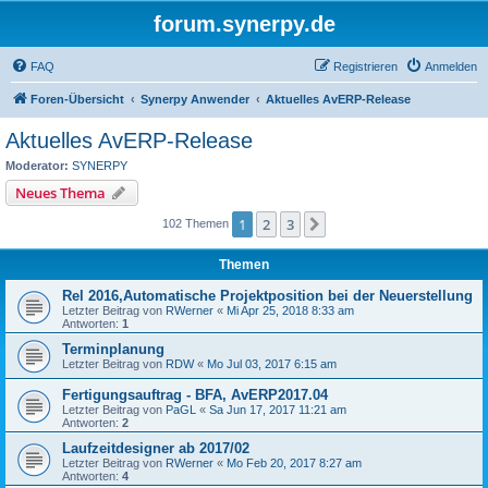
forum.synerpy.de
FAQ
Registrieren
Anmelden
Foren-Übersicht
Synerpy Anwender
Aktuelles AvERP-Release
Aktuelles AvERP-Release
Moderator:
SYNERPY
Neues Thema
1
2
3
Nächste
102 Themen
Themen
Rel 2016,Automatische Projektposition bei der Neuerstellung
Letzter Beitrag von
RWerner
«
Mi Apr 25, 2018 8:33 am
Antworten:
1
Terminplanung
Letzter Beitrag von
RDW
«
Mo Jul 03, 2017 6:15 am
Fertigungsauftrag - BFA, AvERP2017.04
Letzter Beitrag von
PaGL
«
Sa Jun 17, 2017 11:21 am
Antworten:
2
Laufzeitdesigner ab 2017/02
Letzter Beitrag von
RWerner
«
Mo Feb 20, 2017 8:27 am
Antworten:
4