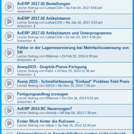
AvERP 2017.02 Bestellungen
Letzter Beitrag von
LotharCGN
«
Sa Feb 04, 2017 8:56 pm
Antworten:
2
AvERP 2017.02 Artikelstamm
Letzter Beitrag von
LotharCGN
«
Mo Jan 16, 2017 3:53 pm
Antworten:
2
AvERP 2017.02 Artikelstamm und Unterprogramme
Letzter Beitrag von
LotharCGN
«
Di Jan 10, 2017 4:05 pm
Antworten:
4
Fehler in der Lagerreservierung bei Mehrfachzuweisung von
SN
Letzter Beitrag von
RWerner
«
Di Feb 02, 2016 6:39 pm
Antworten:
4
Averp2015 - Graphik-Planer-Fertigung
Letzter Beitrag von
PaGL
«
Di Nov 25, 2014 11:38 am
Antworten:
1
Averp 2015 - Schnellerfassung "Einkauf" Problem Feld Preis
Letzter Beitrag von
tt2014
«
Mo Nov 24, 2014 7:06 pm
Fertigungsauftrag erzeugen
Letzter Beitrag von
RWerner
«
Do Okt 16, 2014 8:53 am
Antworten:
4
AvERP 2014.RC Neuerungen?
Letzter Beitrag von
chrissly
«
Mi Sep 04, 2013 7:38 pm
Erster Blick hinter die Kulissen ...
Letzter Beitrag von
miboe
«
Sa Sep 15, 2012 12:49 pm
Unterpositionen in Angebot/Auftrag werden nicht gedruckt