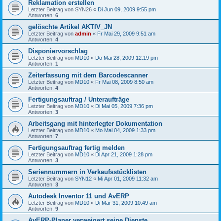
Reklamation erstellen
Letzter Beitrag von
SYN26
«
Di Jun 09, 2009 9:55 pm
Antworten:
6
gelöschte Artikel AKTIV_JN
Letzter Beitrag von
admin
«
Fr Mai 29, 2009 9:51 am
Antworten:
4
Disponiervorschlag
Letzter Beitrag von
MD10
«
Do Mai 28, 2009 12:19 pm
Antworten:
1
Zeiterfassung mit dem Barcodescanner
Letzter Beitrag von
MD10
«
Fr Mai 08, 2009 8:50 am
Antworten:
4
Fertigungsauftrag / Unteraufträge
Letzter Beitrag von
MD10
«
Di Mai 05, 2009 7:36 pm
Antworten:
3
Arbeitsgang mit hinterlegter Dokumentation
Letzter Beitrag von
MD10
«
Mo Mai 04, 2009 1:33 pm
Antworten:
7
Fertigungsauftrag fertig melden
Letzter Beitrag von
MD10
«
Di Apr 21, 2009 1:28 pm
Antworten:
3
Seriennummern in Verkaufsstücklisten
Letzter Beitrag von
SYN12
«
Mi Apr 01, 2009 11:32 am
Antworten:
3
Autodesk Inventor 11 und AvERP
Letzter Beitrag von
MD10
«
Di Mär 31, 2009 10:49 am
Antworten:
9
AvERP-Planer verweigert seine Dienste