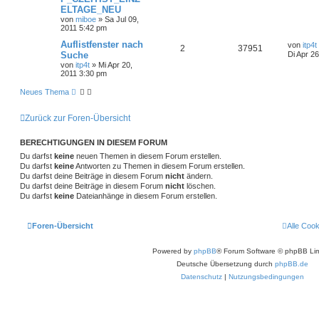
ELTAGE_NEU
von
miboe
»
Sa Jul 09,
2011 5:42 pm
Auflistfenster nach
von
itp4t
2
37951
Suche
Di Apr 2
von
itp4t
»
Mi Apr 20,
2011 3:30 pm
Neues Thema
Zurück zur Foren-Übersicht
BERECHTIGUNGEN IN DIESEM FORUM
Du darfst
keine
neuen Themen in diesem Forum erstellen.
Du darfst
keine
Antworten zu Themen in diesem Forum erstellen.
Du darfst deine Beiträge in diesem Forum
nicht
ändern.
Du darfst deine Beiträge in diesem Forum
nicht
löschen.
Du darfst
keine
Dateianhänge in diesem Forum erstellen.
Foren-Übersicht
Alle Coo
Powered by
phpBB
® Forum Software © phpBB Lim
Deutsche Übersetzung durch
phpBB.de
Datenschutz
|
Nutzungsbedingungen