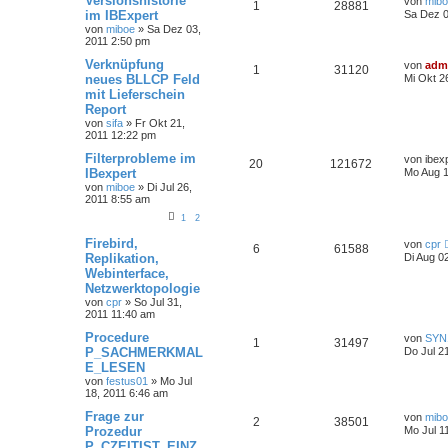
Versionshistorie
von
mib
1
28881
im IBExpert
Sa Dez 0
von
miboe
»
Sa Dez 03,
2011 2:50 pm
Verknüpfung
von
adm
1
31120
neues BLLCP Feld
Mi Okt 2
mit Lieferschein
Report
von
sifa
»
Fr Okt 21,
2011 12:22 pm
Filterprobleme im
von
ibex
20
121672
IBexpert
Mo Aug 1
von
miboe
»
Di Jul 26,
2011 8:55 am
1
2
Firebird,
von
cpr
6
61588
Replikation,
Di Aug 0
Webinterface,
Netzwerktopologie
von
cpr
»
So Jul 31,
2011 11:40 am
Procedure
von
SYN
1
31497
P_SACHMERKMAL
Do Jul 2
E_LESEN
von
festus01
»
Mo Jul
18, 2011 6:46 am
Frage zur
von
mib
2
38501
Prozedur
Mo Jul 1
P_CZEITIST_EINZ