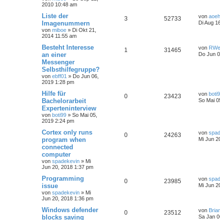
2010 10:48 am
Liste der
von
aoe
3
52733
Imagenummern
Di Aug 1
von
miboe
»
Di Okt 21,
2014 11:55 am
Besteht Interesse
von
RWe
1
31465
an einer
Do Jun 0
Messenger
Selbsthilfegruppe?
von
ebff01
»
Do Jun 06,
2019 1:28 pm
Hilfe für
von
boti
0
23423
Bachelorarbeit
So Mai 0
Experteninterview
von
boti99
»
So Mai 05,
2019 2:24 pm
Cortex only runs
von
spad
0
24263
program when
Mi Jun 2
connected
computer
von
spadekevin
»
Mi
Jun 20, 2018 1:37 pm
Programming
von
spad
0
23985
issue
Mi Jun 2
von
spadekevin
»
Mi
Jun 20, 2018 1:36 pm
Windows defender
von
Bria
0
23512
blocks saving
Sa Jan 0