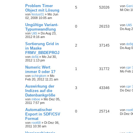
Problem Timer
von
Geri
5
52026
Object mit Lösung
Mi Okt 1
von
festus01
»
Mo Jun
02, 2008 10:05 am
Ungültige Variant-
von
UliS
0
26153
Typumwandlung
Do Aug 2
von
UliS
»
Do Aug 23,
2012 8:16 am
Sortierung Grid in
von
do5tj
2
37145
in Maske
Do Aug 0
FRMV_BBDEPROJ
von
do5tj
»
Mo Jul 30,
2012 1:13 pm
Numeric Wert
von
cpr
1
31772
immer 0 oder 1?
Mo Feb 2
von
schirgitom
»
Mo
Feb 20, 2012 11:21 am
Auswirkung der
von
cpr
3
43346
Indizes auf die
Do Dez 0
Datenbankgröße
von
miboe
»
Mo Dez 05,
2011 7:57 pm
Automatischer
von
root
0
25714
Export in SDF/CSV
Di Dez 0
Format
von
root68
»
Di Dez 06,
2011 10:30 am