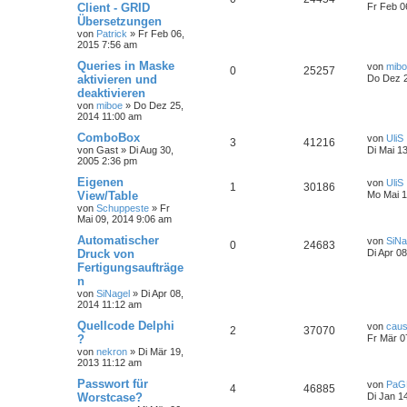
Client - GRID
Fr Feb 0
Übersetzungen
von
Patrick
»
Fr Feb 06,
2015 7:56 am
Queries in Maske
von
mib
0
25257
aktivieren und
Do Dez 2
deaktivieren
von
miboe
»
Do Dez 25,
2014 11:00 am
ComboBox
von
UliS
3
41216
von
Gast
»
Di Aug 30,
Di Mai 1
2005 2:36 pm
Eigenen
von
UliS
1
30186
View/Table
Mo Mai 1
von
Schuppeste
»
Fr
Mai 09, 2014 9:06 am
Automatischer
von
SiNa
0
24683
Druck von
Di Apr 0
Fertigungsaufträge
n
von
SiNagel
»
Di Apr 08,
2014 11:12 am
Quellcode Delphi
von
caus
2
37070
?
Fr Mär 0
von
nekron
»
Di Mär 19,
2013 11:12 am
Passwort für
von
PaG
4
46885
Worstcase?
Di Jan 1