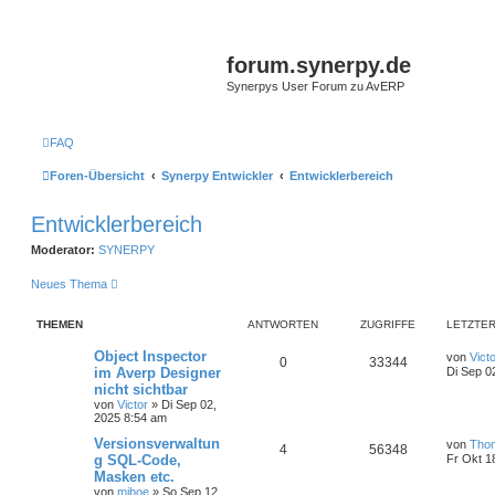
forum.synerpy.de
Synerpys User Forum zu AvERP
FAQ
Foren-Übersicht
Synerpy Entwickler
Entwicklerbereich
Entwicklerbereich
Moderator:
SYNERPY
Neues Thema
THEMEN
ANTWORTEN
ZUGRIFFE
LETZTER
Object Inspector
von
Vict
0
33344
im Averp Designer
Di Sep 0
nicht sichtbar
von
Victor
»
Di Sep 02,
2025 8:54 am
Versionsverwaltun
von
Tho
4
56348
g SQL-Code,
Fr Okt 1
Masken etc.
von
miboe
»
So Sep 12,