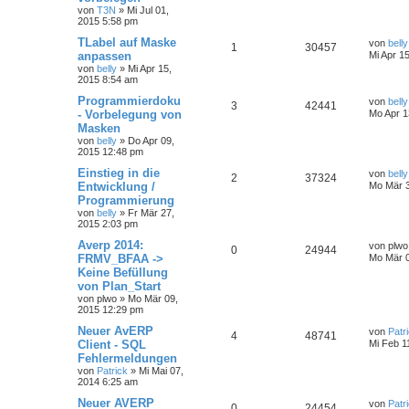
von
T3N
»
Mi Jul 01,
2015 5:58 pm
TLabel auf Maske
von
belly
1
30457
anpassen
Mi Apr 1
von
belly
»
Mi Apr 15,
2015 8:54 am
Programmierdoku
von
belly
3
42441
- Vorbelegung von
Mo Apr 1
Masken
von
belly
»
Do Apr 09,
2015 12:48 pm
Einstieg in die
von
belly
2
37324
Entwicklung /
Mo Mär 3
Programmierung
von
belly
»
Fr Mär 27,
2015 2:03 pm
Averp 2014:
von
plwo
0
24944
FRMV_BFAA ->
Mo Mär 0
Keine Befüllung
von Plan_Start
von
plwo
»
Mo Mär 09,
2015 12:29 pm
Neuer AvERP
von
Patr
4
48741
Client - SQL
Mi Feb 1
Fehlermeldungen
von
Patrick
»
Mi Mai 07,
2014 6:25 am
Neuer AVERP
von
Patr
0
24454