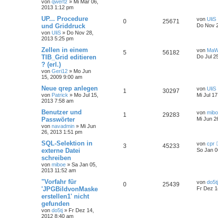
von
qwertz
»
Mi Mär 06,
2013 1:12 pm
UP... Procedure
von
UliS
0
25671
und Griddruck
Do Nov 2
von
UliS
»
Do Nov 28,
2013 5:25 pm
Zellen in einem
von
MaW
5
56182
TIB_Grid editieren
Do Jul 2
? (erl.)
von
Geri12
»
Mo Jun
15, 2009 9:00 am
Neue qrep anlegen
von
UliS
1
30297
von
Patrick
»
Mo Jul 15,
Mi Jul 1
2013 7:58 am
Benutzer und
von
mib
1
29283
Passwörter
Mi Jun 2
von
navadmin
»
Mi Jun
26, 2013 1:51 pm
SQL-Selektion in
von
cpr
3
45233
externe Datei
So Jan 0
schreiben
von
miboe
»
Sa Jan 05,
2013 11:52 am
"Vorfahr für
von
do5tj
0
25439
'JPGBildvonMaske
Fr Dez 1
erstellen1' nicht
gefunden
von
do5tj
»
Fr Dez 14,
2012 8:40 am