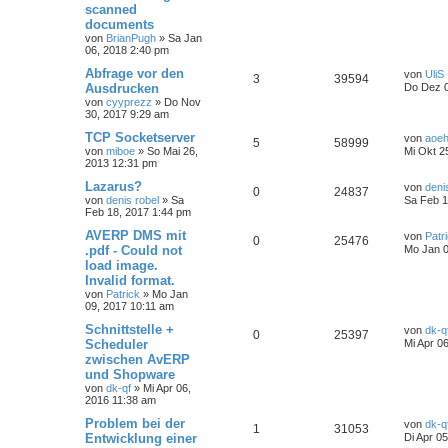
scanned
documents
von
BrianPugh
»
Sa Jan
06, 2018 2:40 pm
Abfrage vor den
von
UliS
3
39594
Ausdrucken
Do Dez 0
von
cyyprezz
»
Do Nov
30, 2017 9:29 am
TCP Socketserver
von
aoe
5
58999
von
miboe
»
So Mai 26,
Mi Okt 2
2013 12:31 pm
Lazarus?
von
deni
0
24837
von
denis robel
»
Sa
Sa Feb 1
Feb 18, 2017 1:44 pm
AVERP DMS mit
von
Patr
0
25476
.pdf - Could not
Mo Jan 0
load image.
Invalid format.
von
Patrick
»
Mo Jan
09, 2017 10:11 am
Schnittstelle +
von
dk-q
0
25397
Scheduler
Mi Apr 0
zwischen AvERP
und Shopware
von
dk-qf
»
Mi Apr 06,
2016 11:38 am
Problem bei der
von
dk-q
1
31053
Entwicklung einer
Di Apr 0