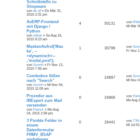
Schnittstelle zu
Shopware
von
dk-qf
»
Do Mär 31,
2016 2:31 pm
AvERP-Frontend
von
RWe
4
50131
mit Django /
Mi Mär 3
Python
von
miboe
»
So Aug 16,
2015 9:23 am
MaskenAufruf('Mas
von
Sve
1
30799
ke', --
Fr Nov 1
>dynamisch<--
,'modal,post');
von
SvenH
»
Fr Nov 13,
2015 7:36 am
Combobox füllen
von
Sve
0
24897
nach "Search"
Mi Nov 0
von
SvenH
»
Mi Nov 04,
2015 11:09 am
Prozedur aus
von
Patr
0
24866
IBExpert zum Mail
Mo Aug 2
versenden
von
Patrick
»
Mo Aug
24, 2015 2:58 pm
3 Punkte Felder in
von
T3N
0
26441
einem
Mi Jul 0
Datenformular
FRMV_BSAP
vorbelegen