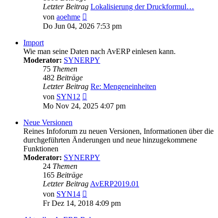
Letzter Beitrag
Lokalisierung der Druckformul…
Neuester
von
aoehme
Beitrag
Do Jun 04, 2026 7:53 pm
Import
Wie man seine Daten nach AvERP einlesen kann.
Moderator:
SYNERPY
75
Themen
482
Beiträge
Letzter Beitrag
Re: Mengeneinheiten
Neuester
von
SYN12
Beitrag
Mo Nov 24, 2025 4:07 pm
Neue Versionen
Reines Infoforum zu neuen Versionen, Informationen über die
durchgeführten Änderungen und neue hinzugekommene
Funktionen
Moderator:
SYNERPY
24
Themen
165
Beiträge
Letzter Beitrag
AvERP2019.01
Neuester
von
SYN14
Beitrag
Fr Dez 14, 2018 4:09 pm