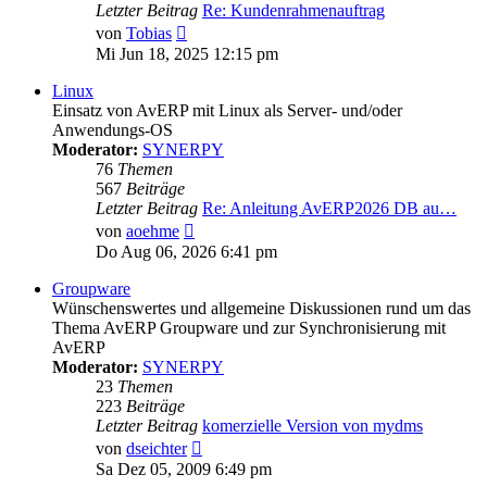
Letzter Beitrag
Re: Kundenrahmenauftrag
Neuester
von
Tobias
Beitrag
Mi Jun 18, 2025 12:15 pm
Linux
Einsatz von AvERP mit Linux als Server- und/oder
Anwendungs-OS
Moderator:
SYNERPY
76
Themen
567
Beiträge
Letzter Beitrag
Re: Anleitung AvERP2026 DB au…
Neuester
von
aoehme
Beitrag
Do Aug 06, 2026 6:41 pm
Groupware
Wünschenswertes und allgemeine Diskussionen rund um das
Thema AvERP Groupware und zur Synchronisierung mit
AvERP
Moderator:
SYNERPY
23
Themen
223
Beiträge
Letzter Beitrag
komerzielle Version von mydms
Neuester
von
dseichter
Beitrag
Sa Dez 05, 2009 6:49 pm