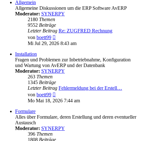
Allgemein
Allgemeine Diskussionen um die ERP Software AvERP
Moderator:
SYNERPY
2180
Themen
9552
Beiträge
Letzter Beitrag
Re: ZUGFRED Rechnung
Neuester
von
boett99
Beitrag
Mi Jul 29, 2026 8:43 am
Installation
Fragen und Problemen zur Inbetriebnahme, Konfiguration
und Wartung von AvERP und der Datenbank
Moderator:
SYNERPY
263
Themen
1345
Beiträge
Letzter Beitrag
Fehlermeldung bei der Erstell…
Neuester
von
boett99
Beitrag
Mo Mai 18, 2026 7:44 am
Formulare
Alles über Formulare, deren Erstellung und deren eventueller
Austausch
Moderator:
SYNERPY
396
Themen
1808
Beiträge