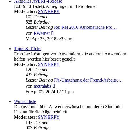
Aktuelles AvERP-Release
Lob (und Tadel), Anregungen und Probleme.
Moderator:
SYNERPY
102
Themen
525
Beiträge
Letzter Beitrag
Re: Rel 2016,Automatische Pro…
Neuester
von
RWerner
Beitrag
Mi Apr 25, 2018 8:33 am
Tipps & Tricks
Erprobte Lösungen von Anwendern, die anderen Anwendern
helfen, werden hier bereit gestellt
Moderator:
SYNERPY
126
Themen
433
Beiträge
Letzter Beitrag
FA-Umgehung der Fremd-Arbeits…
Neuester
von
metralabs
Beitrag
Fr Apr 05, 2024 12:51 pm
Wunschliste
Diskussionen über Anwenderwünsche und deren Sinn oder
Unsinn für die Allgemeinheit
Moderator:
SYNERPY
147
Themen
603
Beiträge