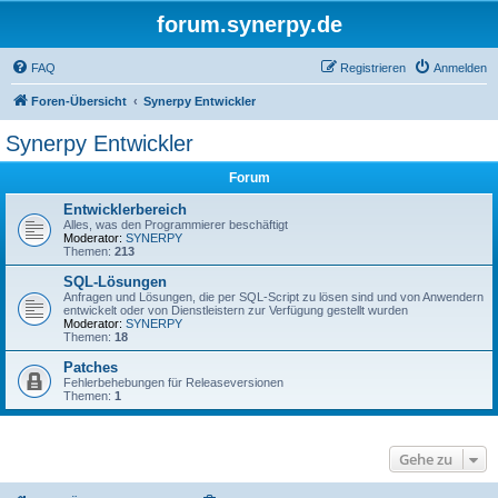
forum.synerpy.de
FAQ
Registrieren
Anmelden
Foren-Übersicht
Synerpy Entwickler
Synerpy Entwickler
Forum
Entwicklerbereich
Alles, was den Programmierer beschäftigt
Moderator:
SYNERPY
Themen:
213
SQL-Lösungen
Anfragen und Lösungen, die per SQL-Script zu lösen sind und von Anwendern
entwickelt oder von Dienstleistern zur Verfügung gestellt wurden
Moderator:
SYNERPY
Themen:
18
Patches
Fehlerbehebungen für Releaseversionen
Themen:
1
Gehe zu