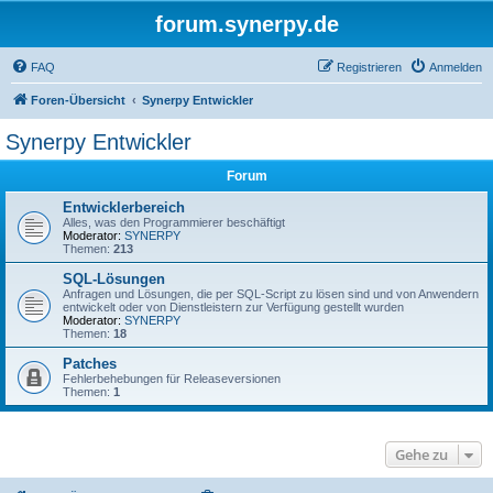
forum.synerpy.de
FAQ
Registrieren
Anmelden
Foren-Übersicht
Synerpy Entwickler
Synerpy Entwickler
Forum
Entwicklerbereich
Alles, was den Programmierer beschäftigt
Moderator:
SYNERPY
Themen:
213
SQL-Lösungen
Anfragen und Lösungen, die per SQL-Script zu lösen sind und von Anwendern
entwickelt oder von Dienstleistern zur Verfügung gestellt wurden
Moderator:
SYNERPY
Themen:
18
Patches
Fehlerbehebungen für Releaseversionen
Themen:
1
Gehe zu