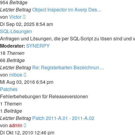
954
Beiträge
Letzter Beitrag
Object Inspector im Averp Des…
Neuester
von
Victor
Beitrag
Di Sep 02, 2025 8:54 am
SQL-Lösungen
Anfragen und Lösungen, die per SQL-Script zu lösen sind und v
Moderator:
SYNERPY
18
Themen
66
Beiträge
Letzter Beitrag
Re: Registerkarten Bezeichnun…
Neuester
von
miboe
Beitrag
Mi Aug 03, 2016 6:54 pm
Patches
Fehlerbehebungen für Releaseversionen
1
Themen
1
Beiträge
Letzter Beitrag
Patch 2011-A.01 - 2011-A.02
Neuester
von
admin
Beitrag
Di Okt 12, 2010 12:46 pm