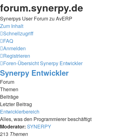
forum.synerpy.de
Synerpys User Forum zu AvERP
Zum Inhalt
Schnellzugriff
FAQ
Anmelden
Registrieren
Foren-Übersicht
Synerpy Entwickler
Synerpy Entwickler
Forum
Themen
Beiträge
Letzter Beitrag
Entwicklerbereich
Alles, was den Programmierer beschäftigt
Moderator:
SYNERPY
213
Themen