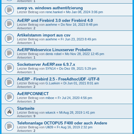
Antworten:
1
averp vs. windows authentifzierung
Letzter Beitrag von
rene.hankel
«
Mo Jan 08, 2024 3:06 pm
AvERP und Firebird 3.0 oder Firebird 4.0
Letzter Beitrag von
aoehme
«
Do Nov 16, 2023 8:48 pm
Antworten:
2
Artikelstamm import aus csv
Letzter Beitrag von
aoehme
«
Fr Jun 23, 2023 8:49 pm
Antworten:
1
AvERPWebservice Linuxserver Probelm
Letzter Beitrag von
denis robel
«
Mo Nov 28, 2022 12:45 pm
Antworten:
1
Socketserver AvERP.exe 6.9.7.x
Letzter Beitrag von
SYN14
«
Do Dez 09, 2021 5:29 pm
Antworten:
1
AvERP - Firebird 2.5 - FreeAdhocUDF -UTF-8
Letzter Beitrag von
G.Lueken
«
Di Jun 01, 2021 8:01 am
Antworten:
2
AvERPCONNECT
Letzter Beitrag von
miboe
«
Fr Jul 24, 2020 4:56 pm
Antworten:
3
Startseite
Letzter Beitrag von
wlueck
«
Mi Aug 28, 2019 1:41 pm
Antworten:
9
Telefonanlage OCTOPUS F400 oder auch Andere
Letzter Beitrag von
Ulli39
«
Fr Aug 16, 2019 2:32 pm
Antworten:
2