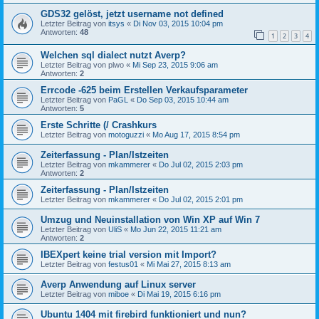
GDS32 gelöst, jetzt username not defined
Letzter Beitrag von
itsys
«
Di Nov 03, 2015 10:04 pm
Antworten:
48
1
2
3
4
Welchen sql dialect nutzt Averp?
Letzter Beitrag von
plwo
«
Mi Sep 23, 2015 9:06 am
Antworten:
2
Errcode -625 beim Erstellen Verkaufsparameter
Letzter Beitrag von
PaGL
«
Do Sep 03, 2015 10:44 am
Antworten:
5
Erste Schritte (/ Crashkurs
Letzter Beitrag von
motoguzzi
«
Mo Aug 17, 2015 8:54 pm
Zeiterfassung - Plan/Istzeiten
Letzter Beitrag von
mkammerer
«
Do Jul 02, 2015 2:03 pm
Antworten:
2
Zeiterfassung - Plan/Istzeiten
Letzter Beitrag von
mkammerer
«
Do Jul 02, 2015 2:01 pm
Umzug und Neuinstallation von Win XP auf Win 7
Letzter Beitrag von
UliS
«
Mo Jun 22, 2015 11:21 am
Antworten:
2
IBEXpert keine trial version mit Import?
Letzter Beitrag von
festus01
«
Mi Mai 27, 2015 8:13 am
Averp Anwendung auf Linux server
Letzter Beitrag von
miboe
«
Di Mai 19, 2015 6:16 pm
Ubuntu 1404 mit firebird funktioniert und nun?