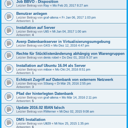
Job BBVO - Disposition
Letzter Beitrag von
Ray
«
Mo Feb 20, 2017 8:27 am
Benutzer anlegen
Letzter Beitrag von
graf-altena
«
Fr Jan 06, 2017 1:03 pm
Antworten:
1
Installation auf Server
Letzter Beitrag von
UliS
«
Mi Jan 04, 2017 1:00 am
Antworten:
4
Averp Datenbankserver in Virtualisierungsumgebung
Letzter Beitrag von
GKS
«
Mo Dez 12, 2016 4:47 pm
Rechte für Stücklistenänderung abhängig von Warengruppen
Letzter Beitrag von
denis robel
«
Do Dez 01, 2016 9:37 am
Installation auf Ubuntu 16.04 als Server
Letzter Beitrag von
miboe
«
Mo Okt 24, 2016 8:51 pm
Antworten:
1
Echttzeit Zugriff auf Datenbank von externem Netzwerk
Letzter Beitrag von
SStang
«
Di Mär 29, 2016 2:55 pm
Antworten:
3
Pfad der hinterlegten Datenbank
Letzter Beitrag von
graf-altena
«
Mo Mär 14, 2016 2:11 pm
Antworten:
5
Update 2016.02 IBAN falsch
Letzter Beitrag von
RWerner
«
Mi Dez 02, 2015 9:08 am
DMS Installation
Letzter Beitrag von
Ulli39
«
Mi Nov 25, 2015 1:35 pm
Antworten:
6