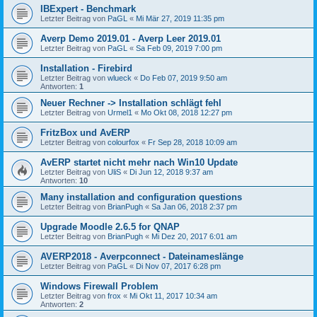
IBExpert - Benchmark
Letzter Beitrag von
PaGL
«
Mi Mär 27, 2019 11:35 pm
Averp Demo 2019.01 - Averp Leer 2019.01
Letzter Beitrag von
PaGL
«
Sa Feb 09, 2019 7:00 pm
Installation - Firebird
Letzter Beitrag von
wlueck
«
Do Feb 07, 2019 9:50 am
Antworten:
1
Neuer Rechner -> Installation schlägt fehl
Letzter Beitrag von
Urmel1
«
Mo Okt 08, 2018 12:27 pm
FritzBox und AvERP
Letzter Beitrag von
colourfox
«
Fr Sep 28, 2018 10:09 am
AvERP startet nicht mehr nach Win10 Update
Letzter Beitrag von
UliS
«
Di Jun 12, 2018 9:37 am
Antworten:
10
Many installation and configuration questions
Letzter Beitrag von
BrianPugh
«
Sa Jan 06, 2018 2:37 pm
Upgrade Moodle 2.6.5 for QNAP
Letzter Beitrag von
BrianPugh
«
Mi Dez 20, 2017 6:01 am
AVERP2018 - Averpconnect - Dateinameslänge
Letzter Beitrag von
PaGL
«
Di Nov 07, 2017 6:28 pm
Windows Firewall Problem
Letzter Beitrag von
frox
«
Mi Okt 11, 2017 10:34 am
Antworten:
2