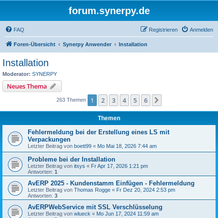
forum.synerpy.de
FAQ
Registrieren
Anmelden
Foren-Übersicht
Synerpy Anwender
Installation
Installation
Moderator:
SYNERPY
Neues Thema
1
2
3
4
5
6
Nächste
263 Themen
Themen
Fehlermeldung bei der Erstellung eines LS mit
Verpackungen
Letzter Beitrag von
boett99
«
Mo Mai 18, 2026 7:44 am
Probleme bei der Installation
Letzter Beitrag von
itsys
«
Fr Apr 17, 2026 1:21 pm
Antworten:
1
AvERP 2025 - Kundenstamm Einfügen - Fehlermeldung
Letzter Beitrag von
Thomas Rogge
«
Fr Dez 20, 2024 2:53 pm
Antworten:
3
AvERPWebService mit SSL Verschlüsselung
Letzter Beitrag von
wlueck
«
Mo Jun 17, 2024 11:59 am