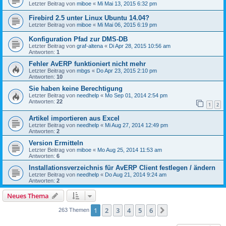
Letzter Beitrag von
miboe
«
Mi Mai 13, 2015 6:32 pm
Firebird 2.5 unter Linux Ubuntu 14.04?
Letzter Beitrag von
miboe
«
Mi Mai 06, 2015 6:19 pm
Konfiguration Pfad zur DMS-DB
Letzter Beitrag von
graf-altena
«
Di Apr 28, 2015 10:56 am
Antworten:
1
Fehler AvERP funktioniert nicht mehr
Letzter Beitrag von
mbgs
«
Do Apr 23, 2015 2:10 pm
Antworten:
10
Sie haben keine Berechtigung
Letzter Beitrag von
needhelp
«
Mo Sep 01, 2014 2:54 pm
Antworten:
22
1
2
Artikel importieren aus Excel
Letzter Beitrag von
needhelp
«
Mi Aug 27, 2014 12:49 pm
Antworten:
2
Version Ermitteln
Letzter Beitrag von
miboe
«
Mo Aug 25, 2014 11:53 am
Antworten:
6
Installationsverzeichnis für AvERP Client festlegen / ändern
Letzter Beitrag von
needhelp
«
Do Aug 21, 2014 9:24 am
Antworten:
2
Neues Thema
1
2
3
4
5
6
Nächste
263 Themen