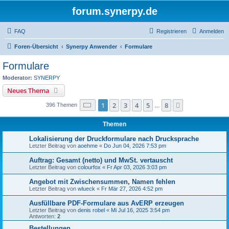
forum.synerpy.de
FAQ
Registrieren
Anmelden
Foren-Übersicht
Synerpy Anwender
Formulare
Formulare
Moderator:
SYNERPY
Neues Thema
Seite
1
von
8
1
2
3
4
5
8
Nächste
396 Themen
…
Themen
Lokalisierung der Druckformulare nach Drucksprache
Letzter Beitrag von
aoehme
«
Do Jun 04, 2026 7:53 pm
Auftrag: Gesamt (netto) und MwSt. vertauscht
Letzter Beitrag von
colourfox
«
Fr Apr 03, 2026 3:03 pm
Angebot mit Zwischensummen, Namen fehlen
Letzter Beitrag von
wlueck
«
Fr Mär 27, 2026 4:52 pm
Ausfüllbare PDF-Formulare aus AvERP erzeugen
Letzter Beitrag von
denis robel
«
Mi Jul 16, 2025 3:54 pm
Antworten:
2
Bestellungen