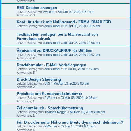
Antworten:
4
RES-Dateien erzeugen
Letzter Beitrag von
wlueck
«
So Jan 10, 2021 4:57 pm
Antworten:
3
Konf. Ausdruck mit Mailversand - FRMV_BMAILFRD
Letzter Beitrag von
denis robel
«
Fr Okt 30, 2020 10:15 am
Textbaustein einfügen bei E-Mailversand von
Formularausdruck
Letzter Beitrag von
denis robel
«
Mi Okt 28, 2020 10:06 am
Äquivalent zu DRUCKAUFRUF für Utilities
Letzter Beitrag von
denis robel
«
Mi Okt 28, 2020 10:02 am
Antworten:
2
Druckformular - E-Mail Vorbelegungen
Letzter Beitrag von
denis robel
«
Fr Jul 10, 2020 11:50 am
Antworten:
5
Druck-Design-Steuerung
Letzter Beitrag von
UliS
«
Mo Apr 13, 2020 3:00 pm
Antworten:
2
Preisliste mit Kundenartikelnummer
Letzter Beitrag von
RWerner
«
Di Mär 03, 2020 10:06 am
Antworten:
1
Zeilenumbruch - Sprachübersetzung
Letzter Beitrag von
Thomas Rogge
«
Mi Dez 11, 2019 4:38 pm
Antworten:
1
Für Druckformular Höhe und Breite dynamisch definieren?
Letzter Beitrag von
RWerner
«
Di Jun 18, 2019 9:41 am
Antworten:
1