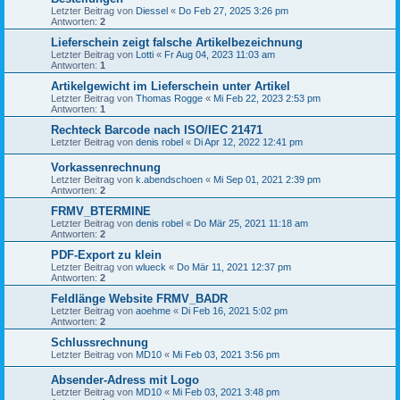
Letzter Beitrag von
Diessel
«
Do Feb 27, 2025 3:26 pm
Antworten:
2
Lieferschein zeigt falsche Artikelbezeichnung
Letzter Beitrag von
Lotti
«
Fr Aug 04, 2023 11:03 am
Antworten:
1
Artikelgewicht im Lieferschein unter Artikel
Letzter Beitrag von
Thomas Rogge
«
Mi Feb 22, 2023 2:53 pm
Antworten:
1
Rechteck Barcode nach ISO/IEC 21471
Letzter Beitrag von
denis robel
«
Di Apr 12, 2022 12:41 pm
Vorkassenrechnung
Letzter Beitrag von
k.abendschoen
«
Mi Sep 01, 2021 2:39 pm
Antworten:
2
FRMV_BTERMINE
Letzter Beitrag von
denis robel
«
Do Mär 25, 2021 11:18 am
Antworten:
2
PDF-Export zu klein
Letzter Beitrag von
wlueck
«
Do Mär 11, 2021 12:37 pm
Antworten:
2
Feldlänge Website FRMV_BADR
Letzter Beitrag von
aoehme
«
Di Feb 16, 2021 5:02 pm
Antworten:
2
Schlussrechnung
Letzter Beitrag von
MD10
«
Mi Feb 03, 2021 3:56 pm
Absender-Adress mit Logo
Letzter Beitrag von
MD10
«
Mi Feb 03, 2021 3:48 pm