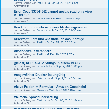
Letzter Beitrag von
PaGL
«
Sa Feb 03, 2018 12:20 am
Antworten:
9
Error Code:335544362 cannot update read-only view
V_BBESP
Letzter Beitrag von
denis robel
«
Fr Feb 02, 2018 2:58 pm
Antworten:
1
Druckformular mehrfach einer Maske zugewiesen.
Letzter Beitrag von
JohnnyW.
«
Fr Jan 26, 2018 9:36 am
Antworten:
1
Druckformulare und wie finde ich das Richtige
Letzter Beitrag von
PaGL
«
Do Jan 25, 2018 3:23 pm
Antworten:
3
Absenderzeile verändern
Letzter Beitrag von
PaGL
«
Mi Dez 20, 2017 9:07 am
Antworten:
2
[gelöst] REPLACE 2 Strings in einem BLOB
Letzter Beitrag von
denis robel
«
Di Sep 12, 2017 1:06 pm
Antworten:
2
Ausgewählter Drucker ist ungültig
Letzter Beitrag von
RWerner
«
Mo Sep 11, 2017 1:59 pm
Antworten:
3
Aktive Felder im Formular +Amazon-Gutschein!
Letzter Beitrag von
Quigley
«
Mo Feb 27, 2017 10:45 am
Vielfache Sprachübersetzung
Letzter Beitrag von
RWerner
«
Do Sep 08, 2016 11:34 am
Antworten:
3
Versandschein BAUF - FRDCVAUF_Versand