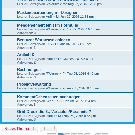
Letzter Beitrag von
RWerner
«
Mo Aug 22, 2016 12:08 pm
Maskenbearbeitung im Designer
Letzter Beitrag von
AnBl
«
Mi Jun 22, 2016 12:53 pm
Mengeneinheit fehlt im Formular
Letzter Beitrag von
RWerner
«
Fr Apr 22, 2016 10:45 am
Antworten:
3
Benutzer Worstcase anlegen
Letzter Beitrag von
UliS
«
Fr Mär 04, 2016 1:51 pm
Antworten:
1
Artikel ID
Letzter Beitrag von
miboe
«
Do Mär 03, 2016 8:07 pm
Antworten:
2
Rechnungen
Letzter Beitrag von
RWerner
«
Fr Feb 05, 2016 4:49 pm
Antworten:
3
Projektverwaltung
Letzter Beitrag von
RWerner
«
Fr Feb 05, 2016 9:40 am
Kommen/Gehenzeiten nachtragen
Letzter Beitrag von
SvenH
«
Di Dez 08, 2015 9:54 am
Antworten:
3
Grid-Druck die 2., Variablen/Parameter?
Letzter Beitrag von
miboe
«
Mo Nov 30, 2015 6:38 pm
Antworten:
3
Neues Thema