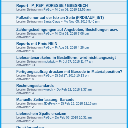
Report - P_REP_ADRESSE / BBESRECH
Letzter Beitrag von
PaGL
«
Mi Jan 09, 2019 12:56 am
Fußzeile nur auf der letzten Seite (FRDBAUF_B/T)
Letzter Beitrag von
Santa Claus
«
Mo Nov 05, 2018 5:40 pm
Zahlungsbedingungen auf Angeboten, Bestellungen usw.
Letzter Beitrag von
PaGL
«
Mi Okt 31, 2018 7:08 pm
Antworten:
3
Reports mit Preis NEIN
Letzter Beitrag von
PaGL
«
Fr Aug 31, 2018 4:28 pm
Antworten:
4
Lieferantenartikelnr. in Bestellform. wird nicht angezeigt
Letzter Beitrag von
m.ludwig
«
Fr Jul 27, 2018 11:47 am
Antworten:
11
Fertigungsauftrag drucken mit Barcode in Materialposition?
Letzter Beitrag von
PaGL
«
Di Jul 17, 2018 10:13 pm
Antworten:
4
Rechnungsstandards
Letzter Beitrag von
wlueck
«
Do Feb 22, 2018 9:37 am
Antworten:
3
Manuelle Zeiterfassung, Barcode
Letzter Beitrag von
JDePryck
«
Di Feb 13, 2018 12:16 pm
Antworten:
2
Lieferschein Spalte ersetzen
Letzter Beitrag von
PaGL
«
Do Feb 08, 2018 10:31 am
Antworten:
2
Druckformulare