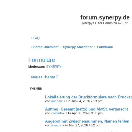
forum.synerpy.de
Synerpys User Forum zu AvERP
FAQ
Foren-Übersicht
Synerpy Anwender
Formulare
Formulare
Moderator:
SYNERPY
Neues Thema
THEMEN
Lokalisierung der Druckformulare nach Drucks
von
aoehme
»
Do Jun 04, 2026 7:53 pm
Auftrag: Gesamt (netto) und MwSt. vertauscht
von
colourfox
»
Fr Apr 03, 2026 3:03 pm
Angebot mit Zwischensummen, Namen fehlen
von
wlueck
»
Fr Mär 27, 2026 4:52 pm