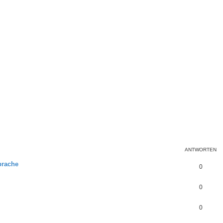
ANTWORTEN
prache
0
0
0