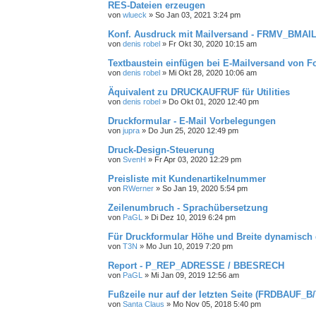
RES-Dateien erzeugen
von
wlueck
»
So Jan 03, 2021 3:24 pm
Konf. Ausdruck mit Mailversand - FRMV_BMAI
von
denis robel
»
Fr Okt 30, 2020 10:15 am
Textbaustein einfügen bei E-Mailversand von 
von
denis robel
»
Mi Okt 28, 2020 10:06 am
Äquivalent zu DRUCKAUFRUF für Utilities
von
denis robel
»
Do Okt 01, 2020 12:40 pm
Druckformular - E-Mail Vorbelegungen
von
jupra
»
Do Jun 25, 2020 12:49 pm
Druck-Design-Steuerung
von
SvenH
»
Fr Apr 03, 2020 12:29 pm
Preisliste mit Kundenartikelnummer
von
RWerner
»
So Jan 19, 2020 5:54 pm
Zeilenumbruch - Sprachübersetzung
von
PaGL
»
Di Dez 10, 2019 6:24 pm
Für Druckformular Höhe und Breite dynamisch 
von
T3N
»
Mo Jun 10, 2019 7:20 pm
Report - P_REP_ADRESSE / BBESRECH
von
PaGL
»
Mi Jan 09, 2019 12:56 am
Fußzeile nur auf der letzten Seite (FRDBAUF_B/
von
Santa Claus
»
Mo Nov 05, 2018 5:40 pm