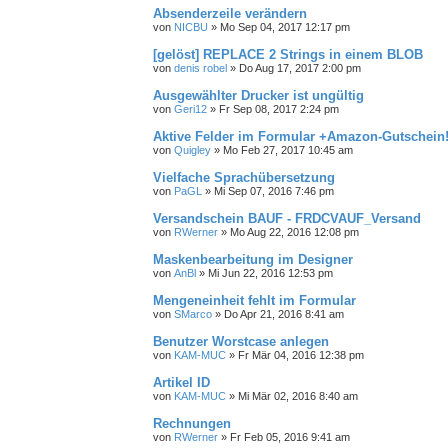
Absenderzeile verändern
von
NICBU
»
Mo Sep 04, 2017 12:17 pm
[gelöst] REPLACE 2 Strings in einem BLOB
von
denis robel
»
Do Aug 17, 2017 2:00 pm
Ausgewählter Drucker ist ungültig
von
Geri12
»
Fr Sep 08, 2017 2:24 pm
Aktive Felder im Formular +Amazon-Gutschein
von
Quigley
»
Mo Feb 27, 2017 10:45 am
Vielfache Sprachübersetzung
von
PaGL
»
Mi Sep 07, 2016 7:46 pm
Versandschein BAUF - FRDCVAUF_Versand
von
RWerner
»
Mo Aug 22, 2016 12:08 pm
Maskenbearbeitung im Designer
von
AnBl
»
Mi Jun 22, 2016 12:53 pm
Mengeneinheit fehlt im Formular
von
SMarco
»
Do Apr 21, 2016 8:41 am
Benutzer Worstcase anlegen
von
KAM-MUC
»
Fr Mär 04, 2016 12:38 pm
Artikel ID
von
KAM-MUC
»
Mi Mär 02, 2016 8:40 am
Rechnungen
von
RWerner
»
Fr Feb 05, 2016 9:41 am