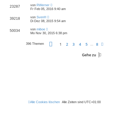
von
RWerner
23287
Fr Feb 05, 2016 9:40 am
von
SvenH
39218
Di Dez 08, 2015 9:54 am
von
miboe
50034
Mo Nov 30, 2015 6:38 pm
Seite
1
von
8
1
2
3
4
5
8
Nächste
396 Themen
…
Gehe zu
Alle Cookies löschen
Alle Zeiten sind
UTC+01:00