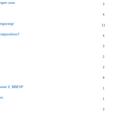
ngen usw.
3
4
angezeigt
11
ialposition?
4
3
2
2
9
y view V_BBESP
1
en.
1
3