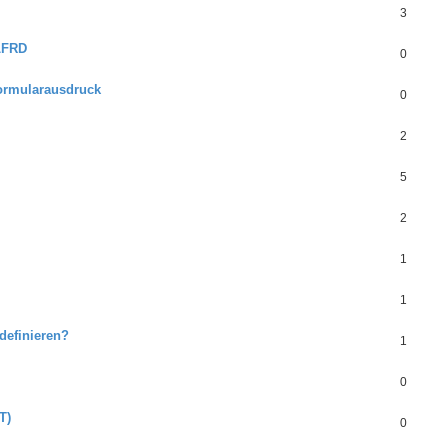
3
LFRD
0
Formularausdruck
0
2
5
2
1
1
definieren?
1
0
T)
0