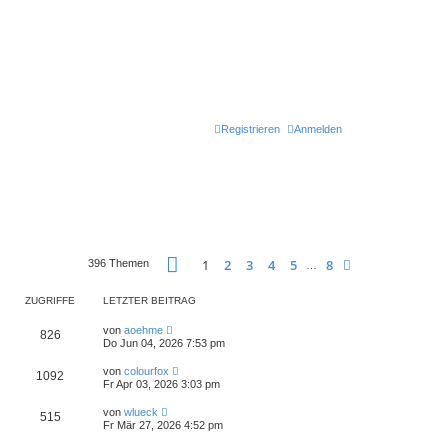
Registrieren
Anmelden
Seite
1
von
8
1
2
3
4
5
8
Nächste
396 Themen
…
ZUGRIFFE
LETZTER BEITRAG
von
aoehme
826
Do Jun 04, 2026 7:53 pm
von
colourfox
1092
Fr Apr 03, 2026 3:03 pm
von
wlueck
515
Fr Mär 27, 2026 4:52 pm