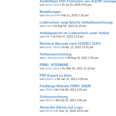
Ausfüllbare PDF-Formulare aus AvERP erzeug
von
denis robel
»
Di Jul 15, 2025 8:53 pm
Bestellungen
von
Diessel
»
Fr Feb 21, 2025 1:26 pm
Lieferschein zeigt falsche Artikelbezeichnung
von
Lotti
»
Do Aug 03, 2023 11:16 am
Artikelgewicht im Lieferschein unter Artikel
von
HIE
»
Di Feb 07, 2023 3:13 pm
Rechteck Barcode nach ISO/IEC 21471
von
denis robel
»
Di Apr 12, 2022 12:41 pm
Vorkassenrechnung
von
k.abendschoen
»
Mi Aug 18, 2021 2:26 pm
FRMV_BTERMINE
von
denis robel
»
Do Mär 18, 2021 11:18 am
PDF-Export zu klein
von
wlueck
»
Mi Jan 13, 2021 4:36 pm
Feldlänge Website FRMV_BADR
von
Ulli39
»
Mo Feb 08, 2021 2:01 pm
Schlussrechnung
von
MD10
»
Mi Feb 03, 2021 3:56 pm
Absender-Adress mit Logo
von
MD10
»
Fr Dez 11, 2020 10:01 am