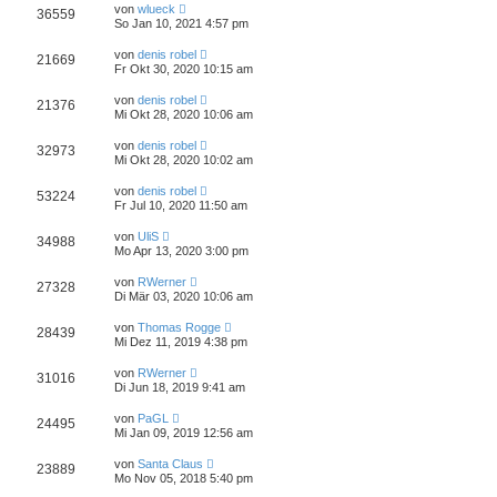
von
wlueck
36559
So Jan 10, 2021 4:57 pm
von
denis robel
21669
Fr Okt 30, 2020 10:15 am
von
denis robel
21376
Mi Okt 28, 2020 10:06 am
von
denis robel
32973
Mi Okt 28, 2020 10:02 am
von
denis robel
53224
Fr Jul 10, 2020 11:50 am
von
UliS
34988
Mo Apr 13, 2020 3:00 pm
von
RWerner
27328
Di Mär 03, 2020 10:06 am
von
Thomas Rogge
28439
Mi Dez 11, 2019 4:38 pm
von
RWerner
31016
Di Jun 18, 2019 9:41 am
von
PaGL
24495
Mi Jan 09, 2019 12:56 am
von
Santa Claus
23889
Mo Nov 05, 2018 5:40 pm