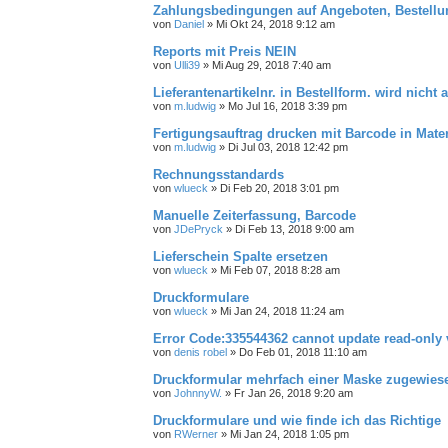
Zahlungsbedingungen auf Angeboten, Bestellu
von
Daniel
»
Mi Okt 24, 2018 9:12 am
Reports mit Preis NEIN
von
Ulli39
»
Mi Aug 29, 2018 7:40 am
Lieferantenartikelnr. in Bestellform. wird nicht 
von
m.ludwig
»
Mo Jul 16, 2018 3:39 pm
Fertigungsauftrag drucken mit Barcode in Mater
von
m.ludwig
»
Di Jul 03, 2018 12:42 pm
Rechnungsstandards
von
wlueck
»
Di Feb 20, 2018 3:01 pm
Manuelle Zeiterfassung, Barcode
von
JDePryck
»
Di Feb 13, 2018 9:00 am
Lieferschein Spalte ersetzen
von
wlueck
»
Mi Feb 07, 2018 8:28 am
Druckformulare
von
wlueck
»
Mi Jan 24, 2018 11:24 am
Error Code:335544362 cannot update read-onl
von
denis robel
»
Do Feb 01, 2018 11:10 am
Druckformular mehrfach einer Maske zugewies
von
JohnnyW.
»
Fr Jan 26, 2018 9:20 am
Druckformulare und wie finde ich das Richtige
von
RWerner
»
Mi Jan 24, 2018 1:05 pm