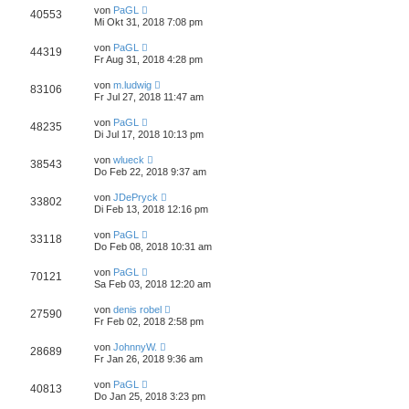
von
PaGL
40553
Mi Okt 31, 2018 7:08 pm
von
PaGL
44319
Fr Aug 31, 2018 4:28 pm
von
m.ludwig
83106
Fr Jul 27, 2018 11:47 am
von
PaGL
48235
Di Jul 17, 2018 10:13 pm
von
wlueck
38543
Do Feb 22, 2018 9:37 am
von
JDePryck
33802
Di Feb 13, 2018 12:16 pm
von
PaGL
33118
Do Feb 08, 2018 10:31 am
von
PaGL
70121
Sa Feb 03, 2018 12:20 am
von
denis robel
27590
Fr Feb 02, 2018 2:58 pm
von
JohnnyW.
28689
Fr Jan 26, 2018 9:36 am
von
PaGL
40813
Do Jan 25, 2018 3:23 pm