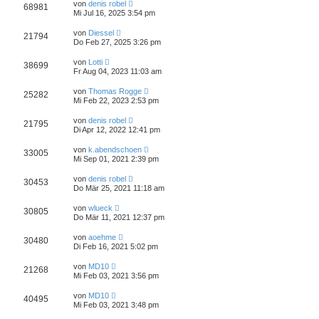
von
denis robel
68981
Mi Jul 16, 2025 3:54 pm
von
Diessel
21794
Do Feb 27, 2025 3:26 pm
von
Lotti
38699
Fr Aug 04, 2023 11:03 am
von
Thomas Rogge
25282
Mi Feb 22, 2023 2:53 pm
von
denis robel
21795
Di Apr 12, 2022 12:41 pm
von
k.abendschoen
33005
Mi Sep 01, 2021 2:39 pm
von
denis robel
30453
Do Mär 25, 2021 11:18 am
von
wlueck
30805
Do Mär 11, 2021 12:37 pm
von
aoehme
30480
Di Feb 16, 2021 5:02 pm
von
MD10
21268
Mi Feb 03, 2021 3:56 pm
von
MD10
40495
Mi Feb 03, 2021 3:48 pm