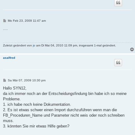
B
Mo Feb 23, 2009 11:47 am
e
i
....
t
r
a
g
Zuletzt geändert von
jo
am Di Mai 04, 2010 11:09 pm, insgesamt 1-mal geändert.
asalfred
B
Sa Mär 07, 2009 10:30 pm
e
i
Hallo SYN12,
t
da ich immer noch an der Entscheidungsfindung bin habe ich so meine
r
a
Probleme.
g
1. ich habe noch keine Dokumentation.
2. Es ist etwas schwer einen Import durchzuführen wenn man die
FB_Proceduren_Name und Parameter nicht weis oder noch schreiben
muss.
3. könnten Sie mir etwas Hilfe geben?