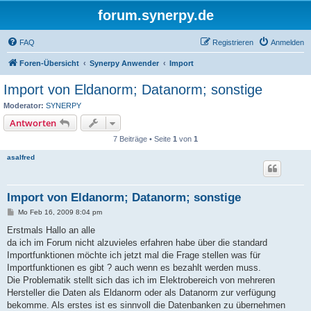
forum.synerpy.de
FAQ
Registrieren
Anmelden
Foren-Übersicht
Synerpy Anwender
Import
Import von Eldanorm; Datanorm; sonstige
Moderator:
SYNERPY
Antworten
7 Beiträge • Seite
1
von
1
asalfred
Import von Eldanorm; Datanorm; sonstige
B
Mo Feb 16, 2009 8:04 pm
e
i
Erstmals Hallo an alle
t
da ich im Forum nicht alzuvieles erfahren habe über die standard
r
a
Importfunktionen möchte ich jetzt mal die Frage stellen was für
g
Importfunktionen es gibt ? auch wenn es bezahlt werden muss.
Die Problematik stellt sich das ich im Elektrobereich von mehreren
Hersteller die Daten als Eldanorm oder als Datanorm zur verfügung
bekomme. Als erstes ist es sinnvoll die Datenbanken zu übernehmen