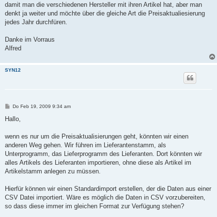
damit man die verschiedenen Hersteller mit ihren Artikel hat, aber man
denkt ja weiter und möchte über die gleiche Art die Preisaktualiesierung
jedes Jahr durchfüren.
Danke im Vorraus
Alfred
SYN12
B
Do Feb 19, 2009 9:34 am
e
i
Hallo,
t
r
a
wenn es nur um die Preisaktualisierungen geht, könnten wir einen
g
anderen Weg gehen. Wir führen im Lieferantenstamm, als
Unterprogramm, das Lieferprogramm des Lieferanten. Dort könnten wir
alles Artikels des Lieferanten importieren, ohne diese als Artikel im
Artikelstamm anlegen zu müssen.
Hierfür können wir einen Standardimport erstellen, der die Daten aus einer
CSV Datei importiert. Wäre es möglich die Daten in CSV vorzubereiten,
so dass diese immer im gleichen Format zur Verfügung stehen?