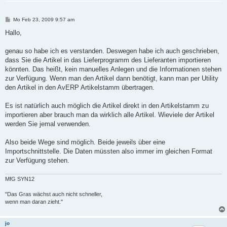
B
Mo Feb 23, 2009 9:57 am
e
i
Hallo,
t
r
a
genau so habe ich es verstanden. Deswegen habe ich auch geschrieben,
g
dass Sie die Artikel in das Lieferprogramm des Lieferanten importieren
könnten. Das heißt, kein manuelles Anlegen und die Informationen stehen
zur Verfügung. Wenn man den Artikel dann benötigt, kann man per Utility
den Artikel in den AvERP Artikelstamm übertragen.
Es ist natürlich auch möglich die Artikel direkt in den Artikelstamm zu
importieren aber brauch man da wirklich alle Artikel. Wieviele der Artikel
werden Sie jemal verwenden.
Also beide Wege sind möglich. Beide jeweils über eine
Importschnittstelle. Die Daten müssten also immer im gleichen Format
zur Verfügung stehen.
MfG SYN12
"Das Gras wächst auch nicht schneller,
wenn man daran zieht."
jo