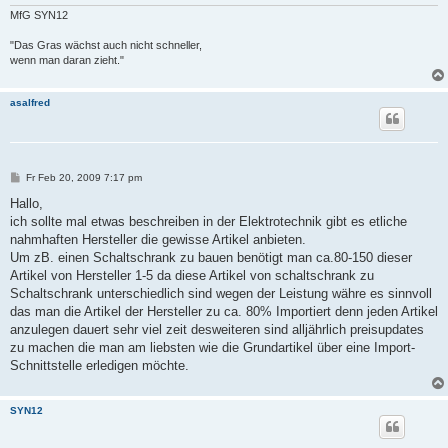
MfG SYN12
"Das Gras wächst auch nicht schneller,
wenn man daran zieht."
asalfred
B
Fr Feb 20, 2009 7:17 pm
e
i
Hallo,
t
ich sollte mal etwas beschreiben in der Elektrotechnik gibt es etliche
r
a
nahmhaften Hersteller die gewisse Artikel anbieten.
g
Um zB. einen Schaltschrank zu bauen benötigt man ca.80-150 dieser
Artikel von Hersteller 1-5 da diese Artikel von schaltschrank zu
Schaltschrank unterschiedlich sind wegen der Leistung währe es sinnvoll
das man die Artikel der Hersteller zu ca. 80% Importiert denn jeden Artikel
anzulegen dauert sehr viel zeit desweiteren sind alljährlich preisupdates
zu machen die man am liebsten wie die Grundartikel über eine Import-
Schnittstelle erledigen möchte.
SYN12