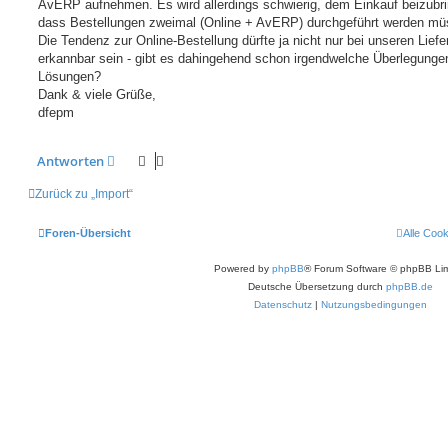
AvERP aufnehmen. Es wird allerdings schwierig, dem Einkauf beizubr
dass Bestellungen zweimal (Online + AvERP) durchgeführt werden mü
Die Tendenz zur Online-Bestellung dürfte ja nicht nur bei unseren Liefe
erkannbar sein - gibt es dahingehend schon irgendwelche Überlegunge
Lösungen?
Dank & viele Grüße,
dfepm
Antworten
Zurück zu „Import“
Foren-Übersicht
Alle Coo
Powered by
phpBB
® Forum Software © phpBB Lim
Deutsche Übersetzung durch
phpBB.de
Datenschutz
|
Nutzungsbedingungen