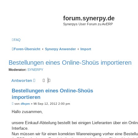
forum.synerpy.de
Synerpys User Forum zu AvERP
FAQ
Foren-Übersicht
Synerpy Anwender
Import
Bestellungen eines Online-Shoüs importieren
Moderator:
SYNERPY
Antworten
Bestellungen eines Online-Shoüs
importieren
B
von
dfepm
»
Mi Sep 12, 2012 2:00 pm
e
i
Hallo zusammen,
t
r
a
unsere Einkauf-Abteilung bestellt bei einigen Lieferanten über ein Onlin
g
Interface.
Nun müssen wir für einen korrekten Wareneingang vorher eine Bestellu