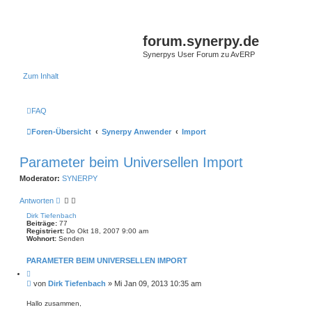
forum.synerpy.de
Synerpys User Forum zu AvERP
Zum Inhalt
FAQ
Foren-Übersicht
Synerpy Anwender
Import
Parameter beim Universellen Import
Moderator:
SYNERPY
Antworten
Dirk Tiefenbach
Beiträge:
77
Registriert:
Do Okt 18, 2007 9:00 am
Wohnort:
Senden
PARAMETER BEIM UNIVERSELLEN IMPORT
Z
i
B
von
Dirk Tiefenbach
»
Mi Jan 09, 2013 10:35 am
t
e
i
i
e
Hallo zusammen,
r
t