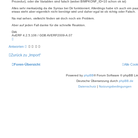
Prozedur), oder die Variablen sind falsch (wobei BIMPKONF_ID=10 schon ok ist)
Alles sehr merkwürdig da die Syntax bei Dir funktioniert. Allerdings habe ich auch ein p
etwas steht aber eigentlich nicht benötigt wird und daher egal ist ob richtig oder Falsch.
Na mal sehen, vielleicht finden wir doch noch ein Problem.
Aber auf jeden Fall danke für die schnelle Reaktion.
Dirk
AvERP 4.2.5.106 / GDB AVERP2009-A.07
N
a
c
Antworten
h
o
Zurück zu „Import“
b
e
n
Foren-Übersicht
Alle Coo
Powered by
phpBB
® Forum Software © phpBB Lim
Deutsche Übersetzung durch
phpBB.de
Datenschutz
|
Nutzungsbedingungen