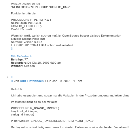
i
i
e
Versuch es mal im Stil
r
"NEINLOGID=:NEINLOGID","KONFIG_ID=9"
t
e
r
n
Funktioniert für die
a
g
PROCEDURE P_PL_IMPKW (
NEINLOGID INTEGER,
KONFIG_ID INTEGER)
Gruß U.Schmidt
Wenn ich weiß, wo ich suchen muß ist OpenSource besser als jede Dokumentation
aktuelle Erkenntnisse mit:
Software-Version 6.11.5
FDB 2023.02 / 2024 FB04 schon mal installiert
N
a
c
Dirk Tiefenbach
h
Beiträge:
77
o
Registriert:
Do Okt 18, 2007 9:00 am
b
Wohnort:
Senden
e
n
Z
i
B
von
Dirk Tiefenbach
»
Do Jan 10, 2013 1:11 pm
t
e
i
i
e
Hallo Uli,
r
t
e
ich habe es probiert und sogar mal die Variablen in der Prozedur umbenannt, leider ohn
r
n
a
Im Moment sieht es so bei mir aus:
g
PROCEDURE P_BSASP_IMPORT (
bimpkonf_id integer,
einlog_id integer)
in der Maske: "EINLOG_ID=:NEINLOGID","BIMPKONF_ID=10"
Der Import ist sofort fertig wenn man Ihn startet. Entweder ist eine der beiden Variablen