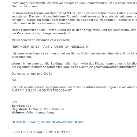
e
nach langer Zeit möchte ich mich wieder mal an das Forum wenden um ein vermutlich rei
r
n
Griff zu bekommen.
a
g
Im Universellen Import von Daten (BIMPKONF) kann ich sehr schön meine Daten aus ein
importieren. Das von mir geschriebene Prozedur funktioniert auch so wie sie soll, wenn i
richtigen Parametern starte, aber leider habe ich das Feld FB-Prodeduren-Parameter in 
bekommen nicht das hin was ich brauche.
Meine Parameter für die Prozedur sind die ID der Konfiguration und die AktivUserID. Wie
die Parameter richtig übergeben werden?
Mit diesem hier funktioniert es leider nicht:
"BIMPKONF_ID=10"," AKTIV_USER_ID=:NEINLOGID"
Ich vermute es handelt sich nur um einen Syntaxfehler meinerseits, aber leider finde ich 
aussehen soll.
Wenn mir hier einer auf die Sprünge helfen kann wäre das Klasse, dann brauche ich di
der eigentlich betroffene Mitarbeiter kann diese Sache eingenverantwortlich durchführen
Danke schon mal und Grüße
Dirk
PS Falls es interessiert, wir importieren hier fehlende Artikelübersetzungen die wir vorher 
AvERP 4.2.5.106 / GDB AVERP2009-A.07
N
a
c
UliS
h
Beiträge:
402
o
Registriert:
Fr Mai 26, 2006 3:44 pm
b
Wohnort:
Velbert-Langenberg
e
n
"KONFIG_ID=10","NEINLOGID=:NEINLOGID",
Z
i
B
von
UliS
»
Do Jan 10, 2013 10:33 am
t
e