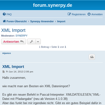
forum.synerpy.de
FAQ
Registrieren
Anmelden
Foren-Übersicht
Synerpy Anwender
Import
XML Import
Moderator:
SYNERPY
Antworten
1 Beitrag • Seite
1
von
1
mjanco
XML Import
B
Fr Jun 14, 2013 2:06 pm
e
i
Hallo zusammen,
t
r
a
wie macht man am Besten ein XML Datenimport?
g
Es gibt ein neuen Befehl in Pascal-Interpreter: XMLDATEILESEN,“XML-
Datei mit Pfadangabe“ (neu ab Version 4.1.0.38)
Aber das funkt bei mir irgendwie nicht. Gibt es ein gutes Beispiel dafür in