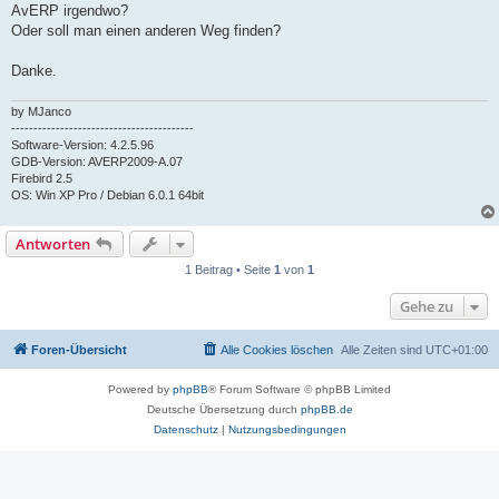
AvERP irgendwo?
Oder soll man einen anderen Weg finden?
Danke.
by MJanco
-----------------------------------------
Software-Version: 4.2.5.96
GDB-Version: AVERP2009-A.07
Firebird 2.5
OS: Win XP Pro / Debian 6.0.1 64bit
Antworten
1 Beitrag • Seite
1
von
1
Gehe zu
Foren-Übersicht
Alle Cookies löschen
Alle Zeiten sind
UTC+01:00
Powered by
phpBB
® Forum Software © phpBB Limited
Deutsche Übersetzung durch
phpBB.de
Datenschutz
|
Nutzungsbedingungen