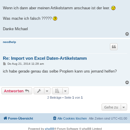
Wenn ich dann aber meinen Artikelstamm anschaue ist der leer.
Was mache ich falsch ?????
Danke Michael
needhelp
Re: Import von Excel Daten-Artikelstamm
B
Do Aug 21, 2014 11:28 am
e
i
ich habe gerade genau das selbe Proplem kann uns jemand helfen?
t
r
a
g
Antworten
2 Beiträge • Seite
1
von
1
Gehe zu
Foren-Übersicht
Alle Cookies löschen
Alle Zeiten sind
UTC+01:00
Powered by
phpBB
® Forum Software © phpBB Limited