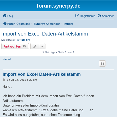
forum.synerpy.de
FAQ
Registrieren
Anmelden
Foren-Übersicht
Synerpy Anwender
Import
Import von Excel Daten-Artikelstamm
Moderator:
SYNERPY
Antworten
2 Beiträge • Seite
1
von
1
triebel
Import von Excel Daten-Artikelstamm
B
Sa Jul 14, 2012 5:20 pm
e
i
Hallo ,
t
r
a
ich habe ein Problem mit dem import von Exel-Daten für den
g
Artikelstamm.
Unter universeller Import-Konfiguratin
wähle ich Artikelstamm / Excel gebe meine Datei und .... an
Es wird alles ausgeführt, auch ohne Fehlermeldung.