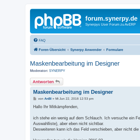
forum.synerpy.de
Synerpys User Forum zu AvERP
FAQ
Foren-Übersicht
Synerpy Anwender
Formulare
Maskenbearbeitung im Designer
Moderator:
SYNERPY
Antworten
Maskenbearbeitung im Designer
B
von
AnBl
»
Mi Jun 22, 2016 12:53 pm
e
i
Hallo Ihr Mitkämpfenden,
t
r
a
ich stehe ein wenig auf dem Schlauch. Ich versuche ein Fe
g
Auswahlliste), aber eben nicht sichtbar.
Desweiteren kann ich das Feld verschieben, aber nicht die