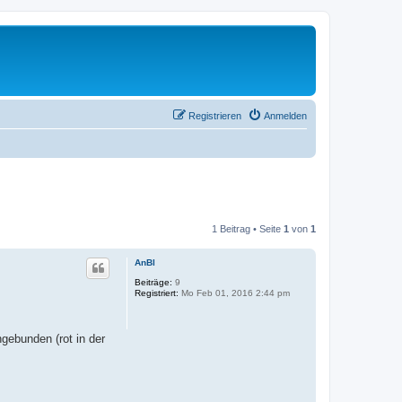
Registrieren
Anmelden
1 Beitrag • Seite
1
von
1
AnBl
Beiträge:
9
Registriert:
Mo Feb 01, 2016 2:44 pm
gebunden (rot in der