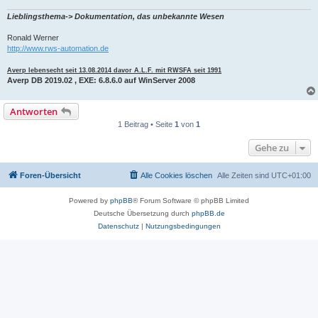
Lieblingsthema-> Dokumentation, das unbekannte Wesen
Ronald Werner
http://www.rws-automation.de
Averp lebensecht seit 13.08.2014 davor A.L.F. mit RWSFA seit 1991
Averp DB 2019.02 , EXE: 6.8.6.0 auf WinServer 2008
Antworten
1 Beitrag • Seite
1
von
1
Gehe zu
Foren-Übersicht
Alle Cookies löschen
Alle Zeiten sind
UTC+01:00
Powered by
phpBB
® Forum Software © phpBB Limited
Deutsche Übersetzung durch
phpBB.de
Datenschutz
|
Nutzungsbedingungen