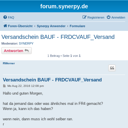
forum.synerpy.de
FAQ
Registrieren
Anmelden
Foren-Übersicht
Synerpy Anwender
Formulare
Versandschein BAUF - FRDCVAUF_Versand
Moderator:
SYNERPY
Antworten
1 Beitrag • Seite
1
von
1
RWerner
Versandschein BAUF - FRDCVAUF_Versand
B
Mo Aug 22, 2016 12:08 pm
e
i
Hallo und guten Morgen,
t
r
a
hat da jemand das oder was ähnliches mal in FR4 gemacht?
g
Wenn ja, kann ich das haben?
wenn nein, dann muss ich wohl selber ran.
r