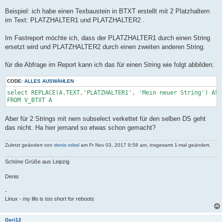
Beispiel: ich habe einen Texbaustein in BTXT erstellt mit 2 Platzhaltern
im Text: PLATZHALTER1 und PLATZHALTER2 .
Im Fastreport möchte ich, dass der PLATZHALTER1 durch einen String
ersetzt wird und PLATZHALTER2 durch einen zweiten anderen String.
für die Abfrage im Report kann ich das für einen String wie folgt abbilden:
CODE:
ALLES AUSWÄHLEN
select REPLACE(A.TEXT,'PLATZHALTER1', 'Mein neuer String') AS 
Aber für 2 Strings mit nem subselect verkettet für den selben DS geht
das nicht. Ha hier jemand so etwas schon gemacht?
Zuletzt geändert von
denis robel
am Fr Nov 03, 2017 9:58 am, insgesamt 1-mal geändert.
Schöne Grüße aus Leipzig
Denis
-
Linux - my life is too short for reboots
Geri12