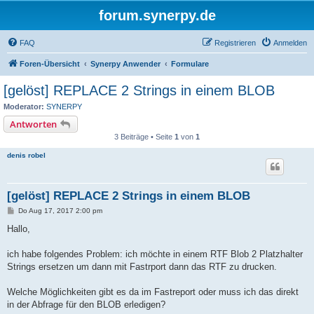
forum.synerpy.de
FAQ
Registrieren
Anmelden
Foren-Übersicht
Synerpy Anwender
Formulare
[gelöst] REPLACE 2 Strings in einem BLOB
Moderator:
SYNERPY
Antworten
3 Beiträge • Seite
1
von
1
denis robel
[gelöst] REPLACE 2 Strings in einem BLOB
B
Do Aug 17, 2017 2:00 pm
e
i
Hallo,
t
r
a
ich habe folgendes Problem: ich möchte in einem RTF Blob 2 Platzhalter
g
Strings ersetzen um dann mit Fastrport dann das RTF zu drucken.
Welche Möglichkeiten gibt es da im Fastreport oder muss ich das direkt
in der Abfrage für den BLOB erledigen?