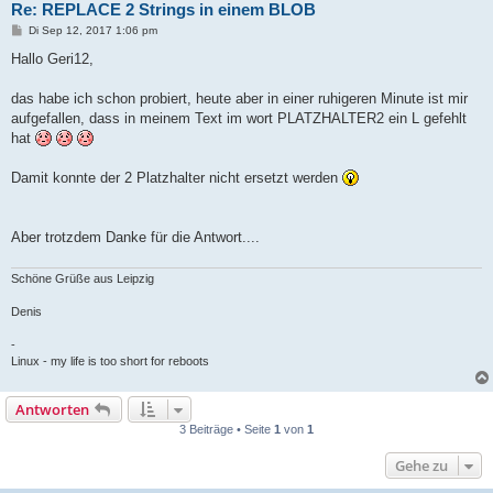
Re: REPLACE 2 Strings in einem BLOB
B
Di Sep 12, 2017 1:06 pm
e
i
Hallo Geri12,
t
r
a
das habe ich schon probiert, heute aber in einer ruhigeren Minute ist mir
g
aufgefallen, dass in meinem Text im wort PLATZHALTER2 ein L gefehlt
hat
Damit konnte der 2 Platzhalter nicht ersetzt werden
Aber trotzdem Danke für die Antwort....
Schöne Grüße aus Leipzig
Denis
-
Linux - my life is too short for reboots
Antworten
3 Beiträge • Seite
1
von
1
Gehe zu