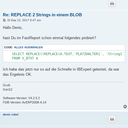
Re: REPLACE 2 Strings in einem BLOB
B
Di Sep 12, 2017 6:47 am
e
i
Hallo Denis,
t
r
a
hast Du im FastReport schon einmal folgendes probiert?
g
CODE:
ALLES AUSWÄHLEN
    SELECT REPLACE((REPLACE(A.TEXT,'PLATZHALTER1', 'String1'))
    FROM V_BTXT A
Ich habe das jetzt nur so auf die Schnelle in IBExpert getestet, da war
das Ergebnis OK.
Gruß
Geri12
Software-Version: V4.2.5.2
FDB-Version: AvERP2008-A.14
denis robel