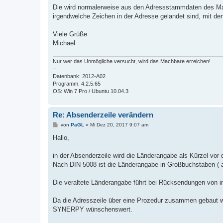
i
Die wird normalerweise aus den Adressstammdaten des Ma
t
irgendwelche Zeichen in der Adresse gelandet sind, mit de
r
a
g
Viele Grüße
Michael
Nur wer das Unmögliche versucht, wird das Machbare erreichen!
--
Datenbank: 2012-A02
Programm: 4.2.5.65
OS: Win 7 Pro / Ubuntu 10.04.3
Re: Absenderzeile verändern
B
von
PaGL
»
Mi Dez 20, 2017 9:07 am
e
i
Hallo,
t
r
a
in der Absenderzeile wird die Länderangabe als Kürzel vor d
g
Nach DIN 5008 ist die Länderangabe in Großbuchstaben (
Die veraltete Länderangabe führt bei Rücksendungen von 
Da die Adresszeile über eine Prozedur zusammen gebaut wi
SYNERPY wünschenswert.