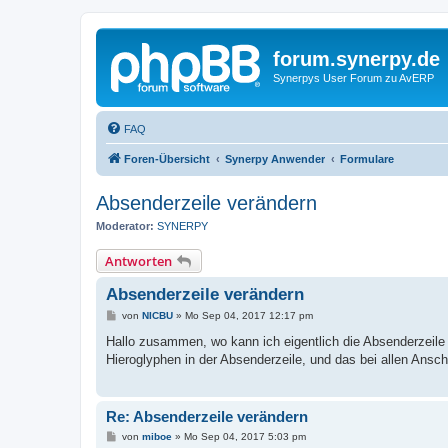
forum.synerpy.de
Synerpys User Forum zu AvERP
FAQ
Foren-Übersicht
Synerpy Anwender
Formulare
Absenderzeile verändern
Moderator:
SYNERPY
Antworten
Absenderzeile verändern
B
von
NICBU
»
Mo Sep 04, 2017 12:17 pm
e
i
Hallo zusammen, wo kann ich eigentlich die Absenderzeile
t
Hieroglyphen in der Absenderzeile, und das bei allen Ansc
r
a
g
Re: Absenderzeile verändern
B
von
miboe
»
Mo Sep 04, 2017 5:03 pm
e