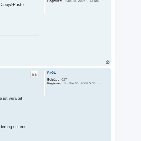
Registriert:
Fr Jul 28, 2006 9:13 am
b
r Copy&Paste
e
n
N
a
c
PaGL
h
o
Beiträge:
627
Registriert:
So Mär 05, 2006 5:30 pm
b
e
n
 ist veraltet.
derung seitens