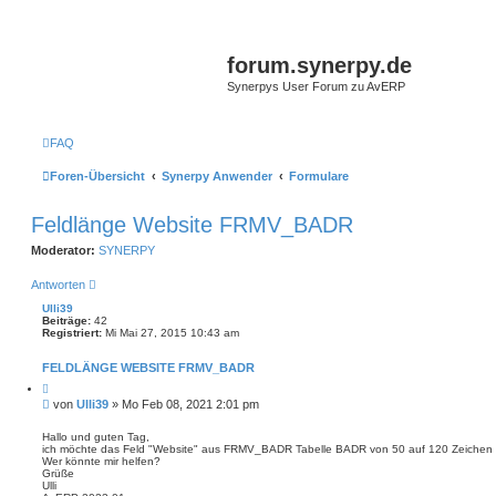
forum.synerpy.de
Synerpys User Forum zu AvERP
FAQ
Foren-Übersicht
Synerpy Anwender
Formulare
Feldlänge Website FRMV_BADR
Moderator:
SYNERPY
Antworten
Ulli39
Beiträge:
42
Registriert:
Mi Mai 27, 2015 10:43 am
FELDLÄNGE WEBSITE FRMV_BADR
Z
i
B
von
Ulli39
»
Mo Feb 08, 2021 2:01 pm
t
e
i
i
e
Hallo und guten Tag,
r
ich möchte das Feld "Website" aus FRMV_BADR Tabelle BADR von 50 auf 120 Zeichen erw
t
e
Wer könnte mir helfen?
r
n
Grüße
a
Ulli