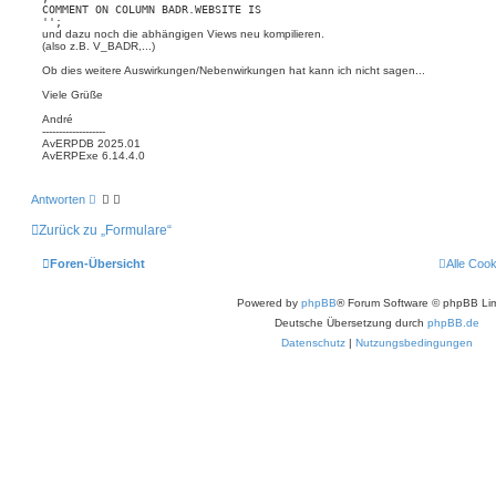
COMMENT ON COLUMN BADR.WEBSITE IS

und dazu noch die abhängigen Views neu kompilieren.
(also z.B. V_BADR,...)
Ob dies weitere Auswirkungen/Nebenwirkungen hat kann ich nicht sagen...
Viele Grüße
André
-------------------
AvERPDB 2025.01
AvERPExe 6.14.4.0
Antworten
Zurück zu „Formulare“
Foren-Übersicht
Alle Coo
Powered by
phpBB
® Forum Software © phpBB Lim
Deutsche Übersetzung durch
phpBB.de
Datenschutz
|
Nutzungsbedingungen