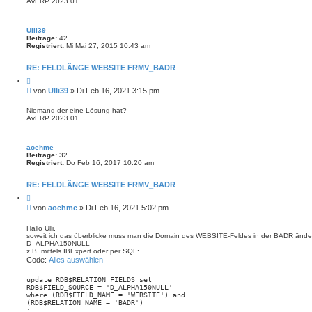
g
AvERP 2023.01
Ulli39
Beiträge:
42
Registriert:
Mi Mai 27, 2015 10:43 am
RE: FELDLÄNGE WEBSITE FRMV_BADR
Z
i
B
von
Ulli39
»
Di Feb 16, 2021 3:15 pm
t
e
i
i
e
Niemand der eine Lösung hat?
r
AvERP 2023.01
t
e
r
n
a
aoehme
g
Beiträge:
32
Registriert:
Do Feb 16, 2017 10:20 am
RE: FELDLÄNGE WEBSITE FRMV_BADR
Z
i
B
von
aoehme
»
Di Feb 16, 2021 5:02 pm
t
e
i
i
e
Hallo Ulli,
r
soweit ich das überblicke muss man die Domain des WEBSITE-Feldes in der BADR än
t
e
D_ALPHA150NULL
r
n
z.B. mittels IBExpert oder per SQL:
a
Code:
Alles auswählen
g
update RDB$RELATION_FIELDS set

RDB$FIELD_SOURCE = 'D_ALPHA150NULL'

where (RDB$FIELD_NAME = 'WEBSITE') and

(RDB$RELATION_NAME = 'BADR')

;
