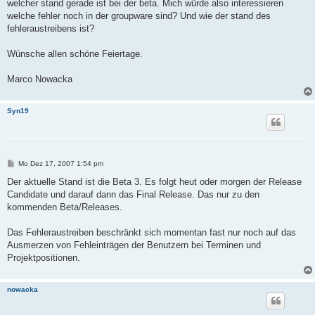
welcher stand gerade ist bei der beta. Mich würde also interessieren
welche fehler noch in der groupware sind? Und wie der stand des
fehleraustreibens ist?
Wünsche allen schöne Feiertage.
Marco Nowacka
Syn19
B
Mo Dez 17, 2007 1:54 pm
e
i
Der aktuelle Stand ist die Beta 3. Es folgt heut oder morgen der Release
t
Candidate und darauf dann das Final Release. Das nur zu den
r
a
kommenden Beta/Releases.
g
Das Fehleraustreiben beschränkt sich momentan fast nur noch auf das
Ausmerzen von Fehleinträgen der Benutzern bei Terminen und
Projektpositionen.
nowacka