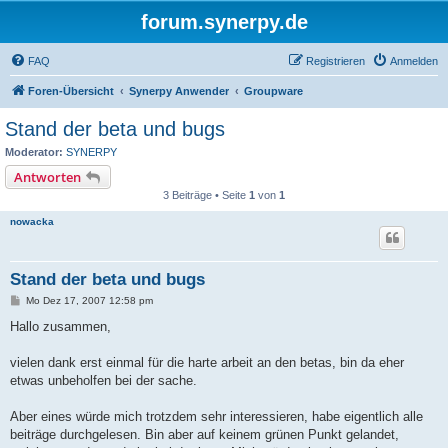
forum.synerpy.de
FAQ
Registrieren
Anmelden
Foren-Übersicht
Synerpy Anwender
Groupware
Stand der beta und bugs
Moderator:
SYNERPY
Antworten
3 Beiträge • Seite
1
von
1
nowacka
Stand der beta und bugs
B
Mo Dez 17, 2007 12:58 pm
e
i
Hallo zusammen,
t
r
a
vielen dank erst einmal für die harte arbeit an den betas, bin da eher
g
etwas unbeholfen bei der sache.
Aber eines würde mich trotzdem sehr interessieren, habe eigentlich alle
beiträge durchgelesen. Bin aber auf keinem grünen Punkt gelandet,