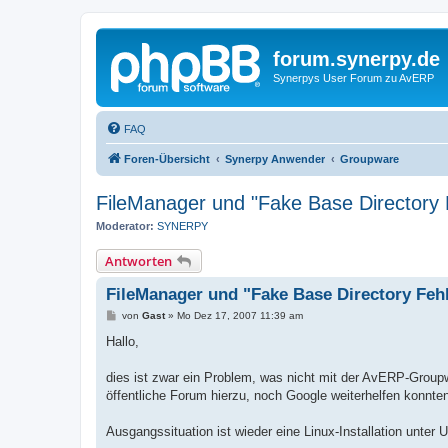
forum.synerpy.de
Synerpys User Forum zu AvERP
FAQ
Foren-Übersicht
Synerpy Anwender
Groupware
FileManager und "Fake Base Directory
Moderator:
SYNERPY
Antworten
FileManager und "Fake Base Directory Fe
B
von
Gast
»
Mo Dez 17, 2007 11:39 am
e
i
Hallo,
t
r
a
dies ist zwar ein Problem, was nicht mit der AvERP-Group
g
öffentliche Forum hierzu, noch Google weiterhelfen konnten,
Ausgangssituation ist wieder eine Linux-Installation unter 