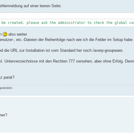
ehlermeldung auf einer leeren Seite:
 be created, please ask the administrator to check the global co
ch
also weiter.
enutzer-, etc.-Dateien der Reihenfolge nach wie ich die Felder im Setup hab
d die URL zur Installation ist vom Standard her noch /averp-groupware.
l. Unterverzeichnisse mit den Rechten 777 versehen, aber ohne Erfolg. Denn
z parat?
geändert.
dner?