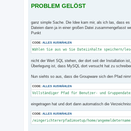
e
PROBLEM GELÖST
i
t
r
a
g
ganz simple Sache. Die Idee kam mir, als ich las, dass es
Dateien dann ja in einer großen Datei zusammengefasst w
Punkt
CODE:
ALLES AUSWÄHLEN
Wählen Sie aus wo Sie Dateiinhalte speichern/les
nicht der Wert SQL stehen, der dort seit der Installation i
Überlegung ist, dass MySQL dort versucht hat zu schreiben
Nun siehts so aus, dass die Groupware sich den Pfad nim
CODE:
ALLES AUSWÄHLEN
Vollständiger Pfad für Benutzer- und Gruppendate
eingetragen hat und dort dann automatisch die Verzeichniss
CODE:
ALLES AUSWÄHLEN
/eingerichtererpfadimsetup/home/angemeldetername