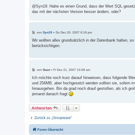
@Syn19: Hatte es einen Grund, dass der Wert SQL gesetzt
das mit der nächsten Version besser ändern, oder?
B
von
Syn19
»
Do Dez 20, 2007 6:19 pm
e
i
Wir wollten alles grundsätzlich in der Datenbank halten, s
t
berücksichtigen.
r
a
g
B
von
Gast
»
Fr Dez 21, 2007 10:08 am
e
i
Ich möchte noch kurz darauf hinweisen, dass folgende Werte
t
und 256MB, aber hochgesetzt werden sollten sie, sofern m
r
a
hinausgehen. Bin da grad noch drauf gestoßen, als ich gro
g
jemand danach fragt
Antworten
Zurück zu „Groupware“
Foren-Übersicht