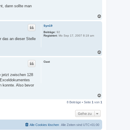
t, dann sollte man
N
a
c
Syn19
h
o
Beiträge:
92
Registriert:
Mo Sep 17, 2007 8:19 am
b
r das an dieser Stelle
e
n
N
a
c
Gast
h
o
b
e jetzt zwischen 128
e
er Exceldokumentes
n
n konnte. Also bevor
N
a
8 Beiträge • Seite
1
von
1
c
h
o
Gehe zu
b
e
n
Alle Cookies löschen
Alle Zeiten sind
UTC+01:00