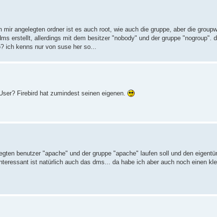
n mir angelegten ordner ist es auch root, wie auch die gruppe, aber die group
 erstellt, allerdings mit dem besitzer "nobody" und der gruppe "nogroup". d
o? ich kenns nur von suse her so...
n User? Firebird hat zumindest seinen eigenen.
gten benutzer "apache" und der gruppe "apache" laufen soll und den eigent
nteressant ist natürlich auch das dms... da habe ich aber auch noch einen kl