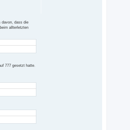
b
e
n
s davon, dass die
eim allterletzten
uf 777 gesetzt hatte.