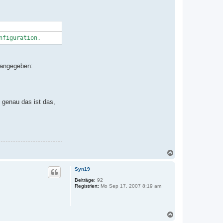
nfiguration.
e angegeben:
 genau das ist das,
N
a
c
Syn19
h
o
Beiträge:
92
Registriert:
Mo Sep 17, 2007 8:19 am
b
e
n
N
a