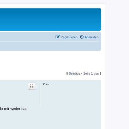
Registrieren
Anmelden
8 Beiträge • Seite
1
von
1
Gast
da mir weder das