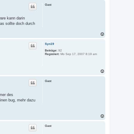
c
Gast
h
o
b
ware kann darin
e
as sollte doch durch
n
N
a
c
Syn19
h
o
Beiträge:
92
Registriert:
Mo Sep 17, 2007 8:19 am
b
e
n
N
a
c
Gast
h
o
b
ümer des
e
einen bug, mehr dazu
n
N
a
c
Gast
h
o