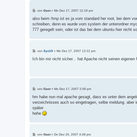
B
von
Gast
»
Mo Dez 17, 2007 12:18 pm
e
i
also beim /tmp ist es ja vom standard her root, bei dem vo
t
schreiben, denn es wurde vom system der unterordner mydms
r
a
777 geregelt sein, oder ist das bei dem ubuntu hier nicht s
g
B
von
Syn19
»
Mo Dez 17, 2007 12:22 pm
e
i
Ich bin mir nicht sicher... hat Apache nicht seinen eigene
t
r
a
g
B
von
Gast
»
Mo Dez 17, 2007 2:08 pm
e
i
hm habe nun mal apache gesagt, dass es unter dem angele
t
verzeichnisses auch so eingetragen, selbe meldung. aber i
r
a
später
g
hehe
B
von
Gast
»
Do Dez 20, 2007 4:49 pm