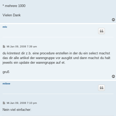
* mehrere 1000
Vielen Dank
mlc
B
Mi Jan 09, 2008 7:39 am
e
i
du könntest dir z.b. eine procedure erstellen in der du ein select machst
t
das dir alle artikel der warengruppe vor ausgibt und dann machst du halt
r
a
jeweils ein update der warengruppe auf et.
g
gruß
miboe
B
Mi Jan 09, 2008 7:10 pm
e
i
Nein viel einfacher:
t
r