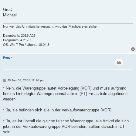
Gruß
Michael
Nur wer das Unmögliche versucht, wird das Machbare erreichen!
--
Datenbank: 2012-A02
Programm: 4.2.5.65
OS: Win 7 Pro / Ubuntu 10.04.3
Peger
B
Di Jan 08, 2008 11:16 pm
e
i
* Nein, die Warengruppe lautet Vorbelegung (VOR) und muss aufgrund
t
bereits hinterlegter Warengruppenrabatte in (ET) Ersatzteile abgeändert
r
a
werden.
g
* Ja, sie befinden sich alle in der Verkaufswarengruppe (VOR).
* Ja, es ist überall die gleiche falsche Warengruppe, alle Artikel die sich
jetzt in der Verkaufswarengruppe VOR befinden, sollten danach in ET
sein.