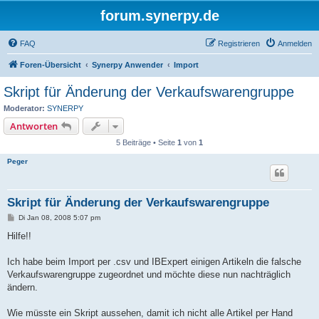
forum.synerpy.de
FAQ
Registrieren
Anmelden
Foren-Übersicht
Synerpy Anwender
Import
Skript für Änderung der Verkaufswarengruppe
Moderator:
SYNERPY
Antworten
5 Beiträge • Seite
1
von
1
Peger
Skript für Änderung der Verkaufswarengruppe
B
Di Jan 08, 2008 5:07 pm
e
i
Hilfe!!
t
r
a
Ich habe beim Import per .csv und IBExpert einigen Artikeln die falsche
g
Verkaufswarengruppe zugeordnet und möchte diese nun nachträglich
ändern.
Wie müsste ein Skript aussehen, damit ich nicht alle Artikel per Hand