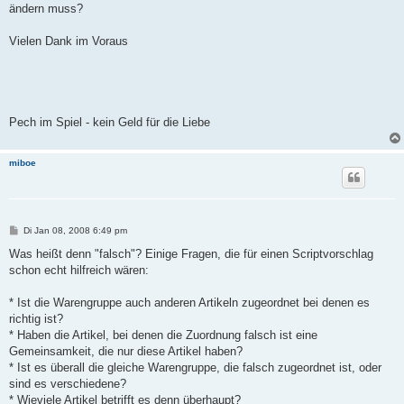
ändern muss?
Vielen Dank im Voraus
Pech im Spiel - kein Geld für die Liebe
miboe
B
Di Jan 08, 2008 6:49 pm
e
i
Was heißt denn "falsch"? Einige Fragen, die für einen Scriptvorschlag
t
schon echt hilfreich wären:
r
a
g
* Ist die Warengruppe auch anderen Artikeln zugeordnet bei denen es
richtig ist?
* Haben die Artikel, bei denen die Zuordnung falsch ist eine
Gemeinsamkeit, die nur diese Artikel haben?
* Ist es überall die gleiche Warengruppe, die falsch zugeordnet ist, oder
sind es verschiedene?
* Wieviele Artikel betrifft es denn überhaupt?