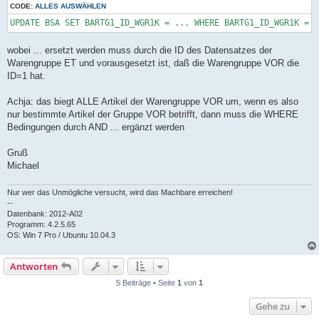
CODE:
a
ALLES AUSWÄHLEN
g
UPDATE BSA SET BARTG1_ID_WGR1K = ... WHERE BARTG1_ID_WGR1K = 1
wobei ... ersetzt werden muss durch die ID des Datensatzes der
Warengruppe ET und vorausgesetzt ist, daß die Warengruppe VOR die
ID=1 hat.
Achja: das biegt ALLE Artikel der Warengruppe VOR um, wenn es also
nur bestimmte Artikel der Gruppe VOR betrifft, dann muss die WHERE
Bedingungen durch AND ... ergänzt werden
Gruß
Michael
Nur wer das Unmögliche versucht, wird das Machbare erreichen!
--
Datenbank: 2012-A02
Programm: 4.2.5.65
OS: Win 7 Pro / Ubuntu 10.04.3
Antworten
5 Beiträge • Seite
1
von
1
Gehe zu