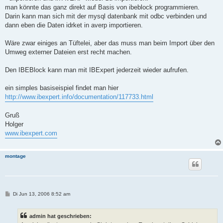
man könnte das ganz direkt auf Basis von ibeblock programmieren.
Darin kann man sich mit der mysql datenbank mit odbc verbinden und
dann eben die Daten idrket in averp importieren.
Wäre zwar einiges an Tüftelei, aber das muss man beim Import über den
Umweg externer Dateien erst recht machen.
Den IBEBlock kann man mit IBExpert jederzeit wieder aufrufen.
ein simples basiseispiel findet man hier
http://www.ibexpert.info/documentation/117733.html
Gruß
Holger
www.ibexpert.com
montage
B
Di Jun 13, 2006 8:52 am
e
i
t
admin hat geschrieben:
r