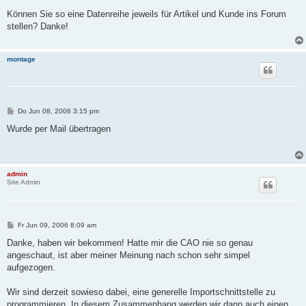
e
i
Können Sie so eine Datenreihe jeweils für Artikel und Kunde ins Forum
t
stellen? Danke!
r
a
g
montage
B
Do Jun 08, 2006 3:15 pm
e
i
Wurde per Mail übertragen
t
r
a
g
admin
Site Admin
B
Fr Jun 09, 2006 8:09 am
e
i
Danke, haben wir bekommen! Hatte mir die CAO nie so genau
t
angeschaut, ist aber meiner Meinung nach schon sehr simpel
r
a
aufgezogen.
g
Wir sind derzeit sowieso dabei, eine generelle Importschnittstelle zu
programmieren. In diesem Zusammenhang werden wir dann auch einen