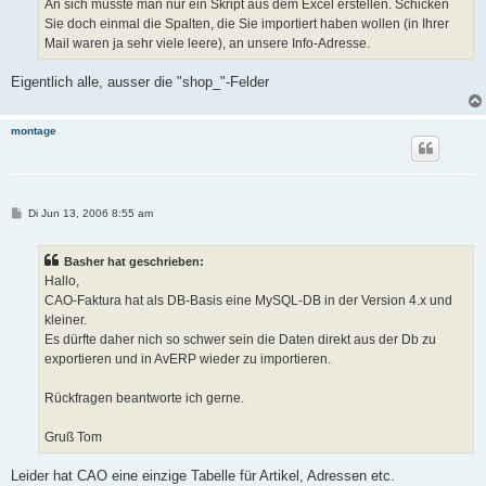
a
An sich müsste man nur ein Skript aus dem Excel erstellen. Schicken
g
Sie doch einmal die Spalten, die Sie importiert haben wollen (in Ihrer
Mail waren ja sehr viele leere), an unsere Info-Adresse.
Eigentlich alle, ausser die "shop_"-Felder
montage
B
Di Jun 13, 2006 8:55 am
e
i
t
Basher hat geschrieben:
r
a
Hallo,
g
CAO-Faktura hat als DB-Basis eine MySQL-DB in der Version 4.x und
kleiner.
Es dürfte daher nich so schwer sein die Daten direkt aus der Db zu
exportieren und in AvERP wieder zu importieren.
Rückfragen beantworte ich gerne.
Gruß Tom
Leider hat CAO eine einzige Tabelle für Artikel, Adressen etc.