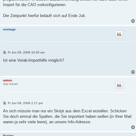
Import für die CAO vorkonfigurieren.
Der Zeitpunkt hierfür beläuft sich auf Ende Juli.
montage
B
Fr Jun 09, 2006 10:45 am
e
i
Ist eine Vorab-Importhilfe möglich?
t
r
a
g
admin
Site Admin
B
Fr Jun 09, 2006 2:17 pm
e
i
An sich müsste man nur ein Skript aus dem Excel erstellen. Schicken
t
Sie doch einmal die Spalten, die Sie importiert haben wollen (in Ihrer Mail
r
a
waren ja sehr viele leere), an unsere Info-Adresse.
g
Basher