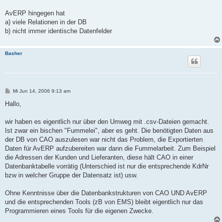
AvERP hingegen hat
a) viele Relationen in der DB
b) nicht immer identische Datenfelder
Basher
B
Mi Jun 14, 2006 9:13 am
e
i
Hallo,
t
r
a
wir haben es eigentlich nur über den Umweg mit .csv-Dateien gemacht.
g
Ist zwar ein bischen "Fummelei", aber es geht. Die benötigten Daten aus
der DB von CAO auszulesen war nicht das Problem, die Exportierten
Daten für AvERP aufzubereiten war dann die Fummelarbeit. Zum Beispiel
die Adressen der Kunden und Lieferanten, diese hält CAO in einer
Datenbanktabelle vorrätig (Unterschied ist nur die entsprechende KdrNr
bzw in welcher Gruppe der Datensatz ist) usw.
Ohne Kenntnisse über die Datenbankstrukturen von CAO UND AvERP
und die entsprechenden Tools (zB von EMS) bleibt eigentlich nur das
Programmieren eines Tools für die eigenen Zwecke.