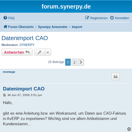
forum.synerpy.de
FAQ
Registrieren
Anmelden
Foren-Übersicht
Synerpy Anwender
Import
Datenimport CAO
Moderator:
SYNERPY
Antworten
1
2
Nächste
26 Beiträge
montage
Datenimport CAO
B
Mi Jun 07, 2006 3:51 pm
e
i
Hallo,
t
r
a
gibt es eine Anleitung bzw. ein Workaround, um Daten aus CAO-Faktura
g
in AvERP zu importieren? Wichtig sind vor allem Artikelstamm und
Kundenstamm...