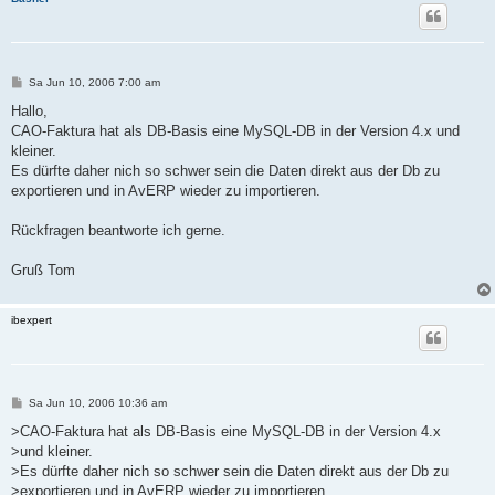
B
Sa Jun 10, 2006 7:00 am
e
i
Hallo,
t
CAO-Faktura hat als DB-Basis eine MySQL-DB in der Version 4.x und
r
a
kleiner.
g
Es dürfte daher nich so schwer sein die Daten direkt aus der Db zu
exportieren und in AvERP wieder zu importieren.
Rückfragen beantworte ich gerne.
Gruß Tom
ibexpert
B
Sa Jun 10, 2006 10:36 am
e
i
>CAO-Faktura hat als DB-Basis eine MySQL-DB in der Version 4.x
t
>und kleiner.
r
a
>Es dürfte daher nich so schwer sein die Daten direkt aus der Db zu
g
>exportieren und in AvERP wieder zu importieren.