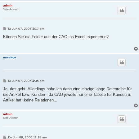
admin
Site Admin
B
Mi Jun 07, 2006 4:17 pm
e
i
Können Sie die Felder aus der CAO ins Excel exportieren?
t
r
a
g
montage
B
Mi Jun 07, 2006 4:35 pm
e
i
Ja, das geht. Allerdings habe ich dann eine einzige lange Datenreihe für
t
die Artikel bzw. Kunden - da CAO jeweils nur eine Tabelle für Kunden u.
r
a
Artikel hat, keine Relationen...
g
admin
Site Admin
B
Do Jun 08, 2006 11:18 am