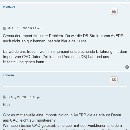
montage
B
Mi Jun 14, 2006 9:22 am
e
i
Genau der Import ist unser Problem. Da wir die DB-Struktur von AvERP
t
noch nicht so gut kennen, besteht hier eine Hürde.
r
a
g
Es würde uns freuen, wenn hier jemand entsprechende Erfahrung mit dem
Import von CAO-Daten (Artikel- und Adressen-DB) hat, und uns
Hilfestellung geben kann.
schwan
B
Di Aug 29, 2006 1:40 pm
e
i
Hallo.
t
r
a
Gibt es mittlerweile eine Importfunktion in AVERP die es erlaubt Daten
g
aus CAO
leicht
zu importieren?
Wir haben bisher CAO getestet, sind aber mit den Funktionen und dem