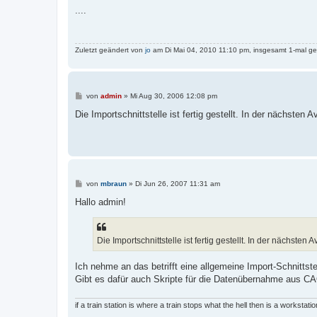
i
....
t
r
a
g
Zuletzt geändert von
jo
am Di Mai 04, 2010 11:10 pm, insgesamt 1-mal ge
B
von
admin
»
Mi Aug 30, 2006 12:08 pm
e
i
Die Importschnittstelle ist fertig gestellt. In der nächste
t
r
a
g
B
von
mbraun
»
Di Jun 26, 2007 11:31 am
e
i
Hallo admin!
t
r
a
g
Die Importschnittstelle ist fertig gestellt. In der nächst
Ich nehme an das betrifft eine allgemeine Import-Schnittste
Gibt es dafür auch Skripte für die Datenübernahme aus C
if a train station is where a train stops what the hell then is a workstation