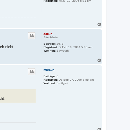
Registriert:
Mi Jul 12, 2006 5:31 pm
b
e
n
N
a
c
admin
h
Site Admin
o
Beiträge:
2673
b
ch nicht.
Registriert:
Di Feb 10, 2004 5:48 am
e
Wohnort:
Bayreuth
n
N
a
c
mbraun
h
o
Beiträge:
6
Registriert:
Do Sep 07, 2006 8:55 am
b
Wohnort:
Stuttgart
e
n
cht.
N