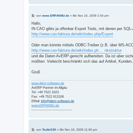
B
von
www.ERP4KMU.de
»
Mo Nov 16, 2009 2:04 pm
e
i
Hallo,
t
IN CAO gibts ja offenbar Export Tools, mit denen per SQL-
r
a
http://www.cao-faktura.de/wiki/index.php/Export
g
Oder man könnte mittels ODBC-Treiber (z.B. über MS-ACC
http://www.cao-faktura.de/wiki/index.ph ... nkstruktur
und die Daten AvERP-gerecht aufbereiten. Da ist aber si
müßten. Vieleicht beschränkt sich das auf Artikel, Kunden
Gruß
www.diem-software.de
AvERP-Partner im Allgäu
Tel. +49 7522 1623
Fax: +49 7522 913106
EMail:
info@diem-software.de
www.ERP4KMU.de
----------------------------------
B
von
Teufel100
»
Mo Nov 16, 2009 11:06 pm
e