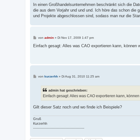
i
In einen Großhandelsunternehmen beschränkt sich die Dat
t
die aus dem Vorjahr und und und. Ich höre das schon die g
r
a
und Projekte abgeschlossen sind, sodass man nur die St
g
B
von
admin
»
Di Nov 17, 2009 1:47 pm
e
i
Einfach gesagt: Alles was CAO exportieren kann, können w
t
r
a
g
B
von
kurzerhh
»
Di Aug 31, 2010 11:25 am
e
i
t
admin hat geschrieben:
r
a
Einfach gesagt: Alles was CAO exportieren kann, können
g
Gilt dieser Satz noch und wo finde ich Beispiele?
Gruß
Kurzerhh
-----------------------------------------