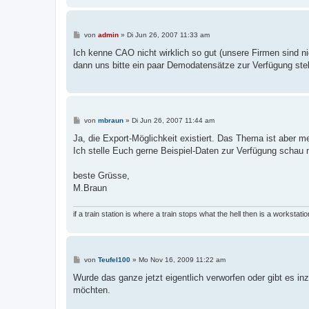
B
von
admin
»
Di Jun 26, 2007 11:33 am
e
i
Ich kenne CAO nicht wirklich so gut (unsere Firmen sind n
t
dann uns bitte ein paar Demodatensätze zur Verfügung ste
r
a
g
B
von
mbraun
»
Di Jun 26, 2007 11:44 am
e
i
Ja, die Export-Möglichkeit existiert. Das Thema ist aber m
t
Ich stelle Euch gerne Beispiel-Daten zur Verfügung schau
r
a
g
beste Grüsse,
M.Braun
if a train station is where a train stops what the hell then is a workstation
B
von
Teufel100
»
Mo Nov 16, 2009 11:22 am
e
i
Wurde das ganze jetzt eigentlich verworfen oder gibt es
t
möchten.
r
a
g