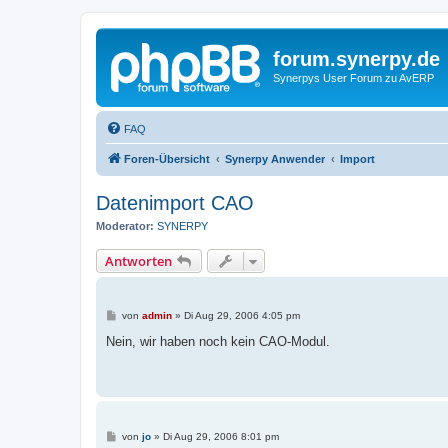
forum.synerpy.de
Synerpys User Forum zu AvERP
FAQ
Foren-Übersicht
Synerpy Anwender
Import
Datenimport CAO
Moderator:
SYNERPY
Antworten
B
von
admin
»
Di Aug 29, 2006 4:05 pm
e
i
Nein, wir haben noch kein CAO-Modul.
t
r
a
g
B
von
jo
»
Di Aug 29, 2006 8:01 pm
e