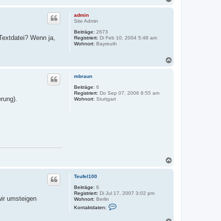
a
c
admin
h
Site Admin
o
Beiträge:
2673
b
 Textdatei? Wenn ja,
Registriert:
Di Feb 10, 2004 5:48 am
e
Wohnort:
Bayreuth
n
N
a
c
mbraun
h
o
Beiträge:
6
Registriert:
Do Sep 07, 2006 8:55 am
b
rung).
Wohnort:
Stuttgart
e
n
N
a
c
Teufel100
h
o
Beiträge:
6
Registriert:
Di Jul 17, 2007 3:02 pm
b
wir umsteigen
Wohnort:
Berlin
e
K
Kontaktdaten:
n
o
n
N