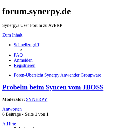
forum.synerpy.de
Synerpys User Forum zu AvERP
Zum Inhalt
Schnellzugriff
FAQ
Anmelden
Registrieren
Foren-Übersicht
Synerpy Anwender
Groupware
Probelm beim Syncen vom JBOSS
Moderator:
SYNERPY
Antworten
6 Beiträge • Seite
1
von
1
A.Hirte