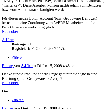
"KMayer" (nicht case-sensitive!). Sein Passwort ist standardmäßig
"masterkey". Diese Angaben können nachträglich vom Benutzer
bzw. vom Administrator korrigiert werden.
Für diesen neuen Login-Account (bzw. Groupware-Benutzer)
besteht nun eine Zuordnung zum AvERP Mitarbeiter und die
Projekte werden sauber abgeglichen.
Nach oben
A.Hirte
Beiträge:
21
Registriert:
Fr Okt 05, 2007 11:52 am
Zitieren
Beitrag
von
A.Hirte
»
Di Jan 15, 2008 4:46 pm
Danke für die Info , ne andere Frage geht nur die Sync in eine
Richtung sprich Groupware -> Averp ?
Nach oben
Gast
Zitieren
Beitrag
von
Gast
»
Di Jan 15, 2008 4:54 pm