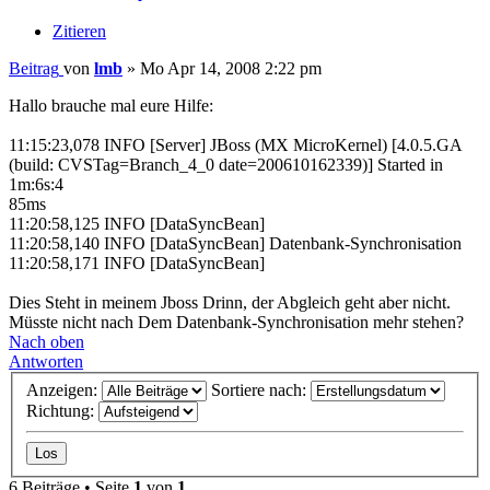
Zitieren
Beitrag
von
lmb
»
Mo Apr 14, 2008 2:22 pm
Hallo brauche mal eure Hilfe:
11:15:23,078 INFO [Server] JBoss (MX MicroKernel) [4.0.5.GA
(build: CVSTag=Branch_4_0 date=200610162339)] Started in
1m:6s:4
85ms
11:20:58,125 INFO [DataSyncBean]
11:20:58,140 INFO [DataSyncBean] Datenbank-Synchronisation
11:20:58,171 INFO [DataSyncBean]
Dies Steht in meinem Jboss Drinn, der Abgleich geht aber nicht.
Müsste nicht nach Dem Datenbank-Synchronisation mehr stehen?
Nach oben
Antworten
Anzeigen:
Sortiere nach:
Richtung:
6 Beiträge • Seite
1
von
1