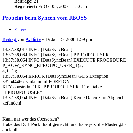
Beiträge:
21
Registriert:
Fr Okt 05, 2007 11:52 am
Probelm beim Syncen vom JBOSS
Zitieren
Beitrag
von
A.Hirte
»
Di Jan 15, 2008 1:59 pm
13:37:38,017 INFO [DataSyncBean]
13:37:38,064 INFO [DataSyncBean] BPROJPO_USER
13:37:38,064 INFO [DataSyncBean] EXECUTE PROCEDURE
P_AGW_SYNC_BPROJPO_USER_T(2,
4, 0, 1);
13:37:38,064 ERROR [DataSyncBean] GDS Exception.
335544466. violation of FOREIGN
KEY constraint "FK_BPROJPO_USER_1" on table
"BPROJPO_USER"
13:37:38,064 INFO [DataSyncBean] Keine Daten zum Abgleich
gefunden!
Kann mir wer das übersetzen?
Habe das RC1 Pack drauf gemacht, und habe jetzt die Master.gdb
am laufen.