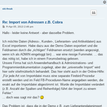
ski-freak
Re: Import von Adressen z.B. Cobra
B
Fr Apr 05, 2013 2:46 pm
e
i
Hallo - leider keine Antwort - aber dasselbe Problem.
t
r
a
Ich möchte Daten (Adress-, Kunden-, Lieferanten- und Artikeldaten) aus
g
Excel importieren. Habe dazu aus der Demo Daten exportiert und die
Feldnamen durch die „richtigen“ Feldnamen ersetzt (werden angezeigt,
wenn ich als ADMIN eingeloggt bin) ... war eine riesige Fummelei. ... das
das nötig ist, habe ich in einem Forumsbeitrag gelesen.
Unsere Firma hat sich Anwenderhandbuch & Administrations- und
Programmierdokumentation zugelegt, aber der „universelle Import“ wird
hier sehr stiefmütterlich behandelt. Das hier steht auch in der Online-Hilfe:
„Für jede Art von Importdatei muss eine separate Firebird-Prozedur
erstellt werden und im Feld FB-Proceduren-Name angegeben werden, die
exakt auf die Importdatei abgestimmt ist. Wurde die Importdatei verändert
(z.B. Anzahl der Spalten und Reihenfolge) führt der Import zu einem
Fehler.“
... doch was sagt mir das?
Das Problem ist, dass die in der Demo z.B. zum Lieferantendatenimport