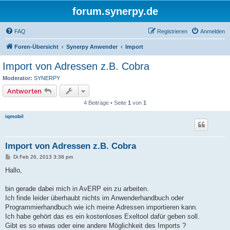
forum.synerpy.de
FAQ
Registrieren
Anmelden
Foren-Übersicht
Synerpy Anwender
Import
Import von Adressen z.B. Cobra
Moderator:
SYNERPY
Antworten
4 Beiträge • Seite
1
von
1
iqmobil
Import von Adressen z.B. Cobra
B
Di Feb 26, 2013 3:38 pm
e
i
Hallo,
t
r
a
bin gerade dabei mich in AvERP ein zu arbeiten.
g
Ich finde leider überhaubt nichts im Anwenderhandbuch oder
Programmierhandbuch wie ich meine Adressen importieren kann.
Ich habe gehört das es ein kostenloses Exeltool dafür geben soll.
Gibt es so etwas oder eine andere Möglichkeit des Imports ?