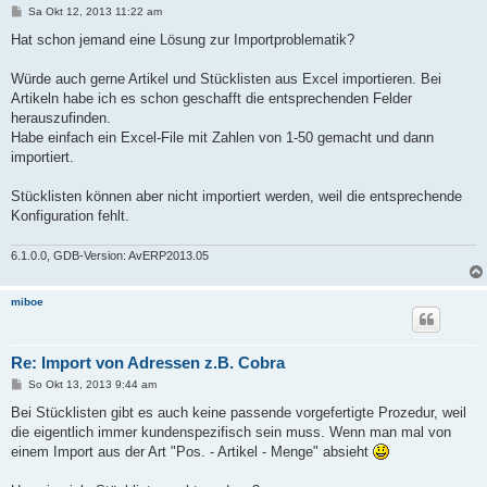
B
Sa Okt 12, 2013 11:22 am
e
i
Hat schon jemand eine Lösung zur Importproblematik?
t
r
a
Würde auch gerne Artikel und Stücklisten aus Excel importieren. Bei
g
Artikeln habe ich es schon geschafft die entsprechenden Felder
herauszufinden.
Habe einfach ein Excel-File mit Zahlen von 1-50 gemacht und dann
importiert.
Stücklisten können aber nicht importiert werden, weil die entsprechende
Konfiguration fehlt.
6.1.0.0, GDB-Version: AvERP2013.05
miboe
Re: Import von Adressen z.B. Cobra
B
So Okt 13, 2013 9:44 am
e
i
Bei Stücklisten gibt es auch keine passende vorgefertigte Prozedur, weil
t
die eigentlich immer kundenspezifisch sein muss. Wenn man mal von
r
a
einem Import aus der Art "Pos. - Artikel - Menge" absieht
g