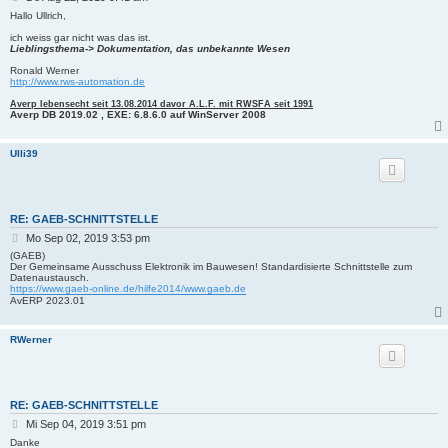
e
Hallo Ullrich,
i
ich weiss gar nicht was das ist.
t
Lieblingsthema-> Dokumentation, das unbekannte Wesen
r
a
Ronald Werner
g
http://www.rws-automation.de
Averp lebensecht seit 13.08.2014 davor A.L.F. mit RWSFA seit 1991
Averp DB 2019.02 , EXE: 6.8.6.0 auf WinServer 2008
Ulli39
RE: GAEB-SCHNITTSTELLE
B
Mo Sep 02, 2019 3:53 pm
e
(GAEB)
i
Der Gemeinsame Ausschuss Elektronik im Bauwesen! Standardisierte Schnittstelle zum
Datenaustausch.
t
https://www.gaeb-online.de/hilfe2014/www.gaeb.de
r
AvERP 2023.01
a
g
RWerner
RE: GAEB-SCHNITTSTELLE
B
Mi Sep 04, 2019 3:51 pm
e
Danke