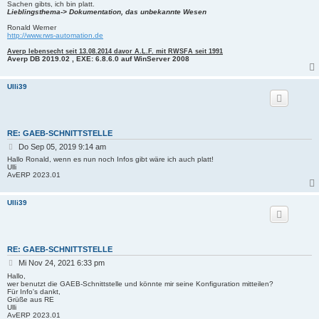
i
Sachen gibts, ich bin platt.
Lieblingsthema-> Dokumentation, das unbekannte Wesen
t
r
Ronald Werner
a
http://www.rws-automation.de
g
Averp lebensecht seit 13.08.2014 davor A.L.F. mit RWSFA seit 1991
Averp DB 2019.02 , EXE: 6.8.6.0 auf WinServer 2008
Ulli39
RE: GAEB-SCHNITTSTELLE
B
Do Sep 05, 2019 9:14 am
e
Hallo Ronald, wenn es nun noch Infos gibt wäre ich auch platt!
i
Ulli
AvERP 2023.01
t
r
a
Ulli39
g
RE: GAEB-SCHNITTSTELLE
B
Mi Nov 24, 2021 6:33 pm
e
Hallo,
i
wer benutzt die GAEB-Schnittstelle und könnte mir seine Konfiguration mitteilen?
Für Info's dankt,
t
Grüße aus RE
r
Ulli
a
AvERP 2023.01