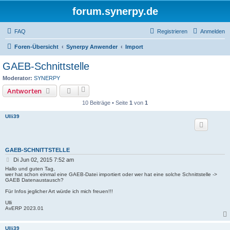
forum.synerpy.de
FAQ
Registrieren
Anmelden
Foren-Übersicht
Synerpy Anwender
Import
GAEB-Schnittstelle
Moderator:
SYNERPY
Antworten
10 Beiträge • Seite
1
von
1
Ulli39
GAEB-SCHNITTSTELLE
B
Di Jun 02, 2015 7:52 am
e
Hallo und guten Tag,
i
wer hat schon einmal eine GAEB-Datei importiert oder wer hat eine solche Schnittstelle ->
GAEB Datenaustausch?
t
r
Für Infos jeglicher Art würde ich mich freuen!!!
a
g
Ulli
AvERP 2023.01
Ulli39