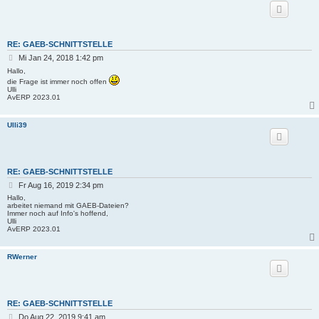
RE: GAEB-SCHNITTSTELLE
B
Mi Jan 24, 2018 1:42 pm
e
Hallo,
i
die Frage ist immer noch offen
t
Ulli
r
AvERP 2023.01
a
g
Ulli39
RE: GAEB-SCHNITTSTELLE
B
Fr Aug 16, 2019 2:34 pm
e
Hallo,
i
arbeitet niemand mit GAEB-Dateien?
Immer noch auf Info's hoffend,
t
Ulli
r
AvERP 2023.01
a
g
RWerner
RE: GAEB-SCHNITTSTELLE
B
Do Aug 22, 2019 9:41 am