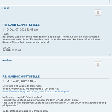
g
Ulli39
RE: GAEB-SCHNITTSTELLE
B
Di Dez 07, 2021 11:41 am
e
Hallo,
i
bei 10592 Zugriffen sollte man denken das dieses Thema für den ein oder anderen
Interessant sein dürfte. Es wundert mich daher das niemand konkrete Informationen zu
t
diesem Thema hat. Immer noch hoffend
r
a
LG Ulli
g
AvERP 2023.01
aoehme
RE: GAEB-SCHNITTSTELLE
B
Mo Jan 03, 2022 5:18 pm
e
Eventuell hilft ja bereits folgendes:
i
In den AvERP 2022.01 Highlights (PDF-Seite 45)
https://www.synerpy.de/cm/syn_downloads ... euerungen/
t
r
heißt es im Kapitel "Schnittstellen":
a
"Import von Leistungsverzeichnissen (P83) im GAEB 2000 Format
g
• Es wurden ein Import von Leistungsverzeichnissen im GAEB 2000 Format (Dateiendung
p83) erstellt."
In der Datenbank gibt es 3 Prozeduren: