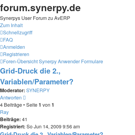
forum.synerpy.de
Synerpys User Forum zu AvERP
Zum Inhalt
Schnellzugriff
FAQ
Anmelden
Registrieren
Foren-Übersicht
Synerpy Anwender
Formulare
Grid-Druck die 2.,
Variablen/Parameter?
Moderator:
SYNERPY
Antworten
4 Beiträge • Seite
1
von
1
Ray
Beiträge:
41
Registriert:
So Jun 14, 2009 9:56 am
Grid-Druck die 2., Variablen/Parameter?