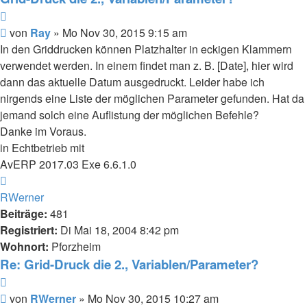
Zitieren
Beitrag
von
Ray
»
Mo Nov 30, 2015 9:15 am
In den Griddrucken können Platzhalter in eckigen Klammern
verwendet werden. In einem findet man z. B. [Date], hier wird
dann das aktuelle Datum ausgedruckt. Leider habe ich
nirgends eine Liste der möglichen Parameter gefunden. Hat da
jemand solch eine Auflistung der möglichen Befehle?
Danke im Voraus.
in Echtbetrieb mit
AvERP 2017.03 Exe 6.6.1.0
Nach
oben
RWerner
Beiträge:
481
Registriert:
Di Mai 18, 2004 8:42 pm
Wohnort:
Pforzheim
Re: Grid-Druck die 2., Variablen/Parameter?
Zitieren
Beitrag
von
RWerner
»
Mo Nov 30, 2015 10:27 am