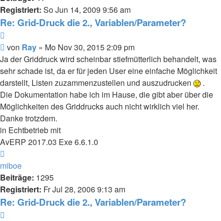
Registriert:
So Jun 14, 2009 9:56 am
Re: Grid-Druck die 2., Variablen/Parameter?
Zitieren
Beitrag
von
Ray
»
Mo Nov 30, 2015 2:09 pm
Ja der Griddruck wird scheinbar stiefmütterlich behandelt, was
sehr schade ist, da er für jeden User eine einfache Möglichkeit
darstellt, Listen zuzammenzustellen und auszudrucken
.
Die Dokumentation habe ich im Hause, die gibt aber über die
Möglichkeiten des Griddrucks auch nicht wirklich viel her.
Danke trotzdem.
in Echtbetrieb mit
AvERP 2017.03 Exe 6.6.1.0
Nach
oben
miboe
Beiträge:
1295
Registriert:
Fr Jul 28, 2006 9:13 am
Re: Grid-Druck die 2., Variablen/Parameter?
Zitieren