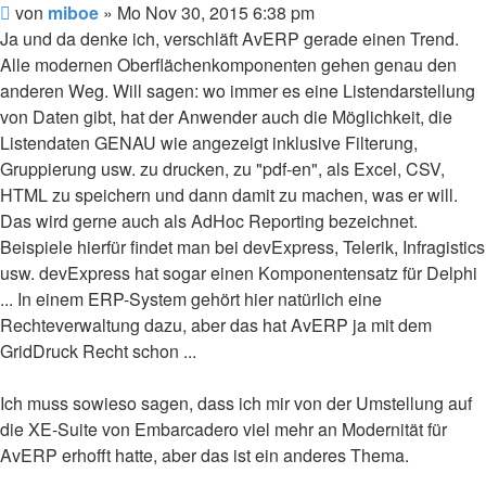
Beitrag
von
miboe
»
Mo Nov 30, 2015 6:38 pm
Ja und da denke ich, verschläft AvERP gerade einen Trend.
Alle modernen Oberflächenkomponenten gehen genau den
anderen Weg. Will sagen: wo immer es eine Listendarstellung
von Daten gibt, hat der Anwender auch die Möglichkeit, die
Listendaten GENAU wie angezeigt inklusive Filterung,
Gruppierung usw. zu drucken, zu "pdf-en", als Excel, CSV,
HTML zu speichern und dann damit zu machen, was er will.
Das wird gerne auch als AdHoc Reporting bezeichnet.
Beispiele hierfür findet man bei devExpress, Telerik, Infragistics
usw. devExpress hat sogar einen Komponentensatz für Delphi
... In einem ERP-System gehört hier natürlich eine
Rechteverwaltung dazu, aber das hat AvERP ja mit dem
GridDruck Recht schon ...
Ich muss sowieso sagen, dass ich mir von der Umstellung auf
die XE-Suite von Embarcadero viel mehr an Modernität für
AvERP erhofft hatte, aber das ist ein anderes Thema.