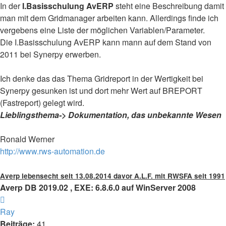
In der
I.Basisschulung AvERP
steht eine Beschreibung damit
man mit dem Gridmanager arbeiten kann. Allerdings finde ich
vergebens eine Liste der möglichen Variablen/Parameter.
Die I.Basisschulung AvERP kann mann auf dem Stand von
2011 bei Synerpy erwerben.
Ich denke das das Thema Gridreport in der Wertigkeit bei
Synerpy gesunken ist und dort mehr Wert auf BREPORT
(Fastreport) gelegt wird.
Lieblingsthema-> Dokumentation, das unbekannte Wesen
Ronald Werner
http://www.rws-automation.de
Averp lebensecht seit 13.08.2014 davor A.L.F. mit RWSFA seit 1991
Averp DB 2019.02 , EXE: 6.8.6.0 auf WinServer 2008
Nach
oben
Ray
Beiträge:
41