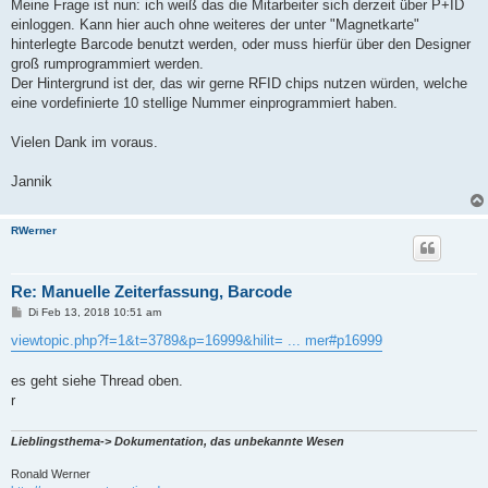
Meine Frage ist nun: ich weiß das die Mitarbeiter sich derzeit über P+ID
einloggen. Kann hier auch ohne weiteres der unter "Magnetkarte"
hinterlegte Barcode benutzt werden, oder muss hierfür über den Designer
groß rumprogrammiert werden.
Der Hintergrund ist der, das wir gerne RFID chips nutzen würden, welche
eine vordefinierte 10 stellige Nummer einprogrammiert haben.
Vielen Dank im voraus.
Jannik
RWerner
Re: Manuelle Zeiterfassung, Barcode
B
Di Feb 13, 2018 10:51 am
e
i
viewtopic.php?f=1&t=3789&p=16999&hilit= ... mer#p16999
t
r
a
es geht siehe Thread oben.
g
r
Lieblingsthema-> Dokumentation, das unbekannte Wesen
Ronald Werner