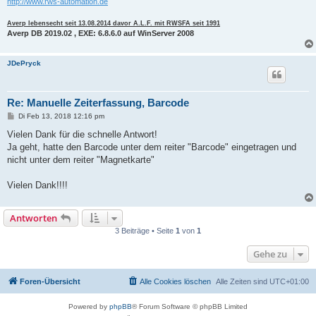
http://www.rws-automation.de
Averp lebensecht seit 13.08.2014 davor A.L.F. mit RWSFA seit 1991
Averp DB 2019.02 , EXE: 6.8.6.0 auf WinServer 2008
JDePryck
Re: Manuelle Zeiterfassung, Barcode
B
Di Feb 13, 2018 12:16 pm
e
i
Vielen Dank für die schnelle Antwort!
t
Ja geht, hatte den Barcode unter dem reiter "Barcode" eingetragen und
r
a
nicht unter dem reiter "Magnetkarte"
g
Vielen Dank!!!!
Antworten
3 Beiträge • Seite
1
von
1
Gehe zu
Foren-Übersicht
Alle Cookies löschen
Alle Zeiten sind
UTC+01:00
Powered by
phpBB
® Forum Software © phpBB Limited