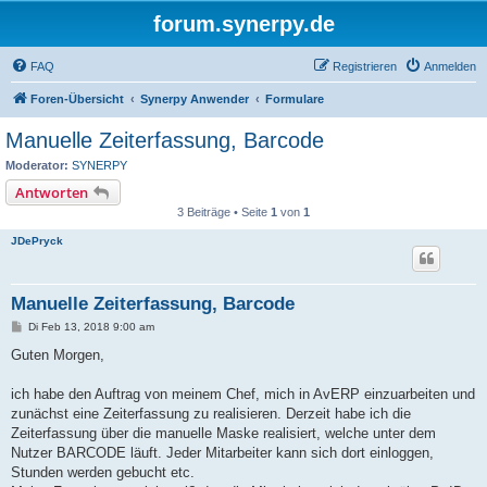
forum.synerpy.de
FAQ
Registrieren
Anmelden
Foren-Übersicht
Synerpy Anwender
Formulare
Manuelle Zeiterfassung, Barcode
Moderator:
SYNERPY
Antworten
3 Beiträge • Seite
1
von
1
JDePryck
Manuelle Zeiterfassung, Barcode
B
Di Feb 13, 2018 9:00 am
e
i
Guten Morgen,
t
r
a
ich habe den Auftrag von meinem Chef, mich in AvERP einzuarbeiten und
g
zunächst eine Zeiterfassung zu realisieren. Derzeit habe ich die
Zeiterfassung über die manuelle Maske realisiert, welche unter dem
Nutzer BARCODE läuft. Jeder Mitarbeiter kann sich dort einloggen,
Stunden werden gebucht etc.