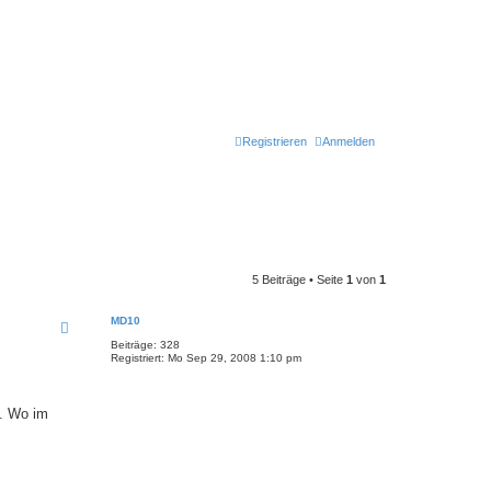
Registrieren
Anmelden
5 Beiträge • Seite
1
von
1
MD10
Beiträge:
328
Registriert:
Mo Sep 29, 2008 1:10 pm
t. Wo im