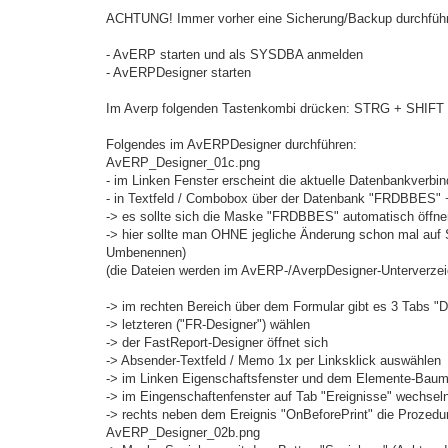
g
ACHTUNG! Immer vorher eine Sicherung/Backup durchführ
- AvERP starten und als SYSDBA anmelden
- AvERPDesigner starten
Im Averp folgenden Tastenkombi drücken: STRG + SHIFT +
Folgendes im AvERPDesigner durchführen:
AvERP_Designer_01c.png
- im Linken Fenster erscheint die aktuelle Datenbankverbin
- in Textfeld / Combobox über der Datenbank "FRDBBES"
-> es sollte sich die Maske "FRDBBES" automatisch öffne
-> hier sollte man OHNE jegliche Änderung schon mal auf
Umbenennen)
(die Dateien werden im AvERP-/AverpDesigner-Unterverze
-> im rechten Bereich über dem Formular gibt es 3 Tabs "
-> letzteren ("FR-Designer") wählen
-> der FastReport-Designer öffnet sich
-> Absender-Textfeld / Memo 1x per Linksklick auswählen
-> im Linken Eigenschaftsfenster und dem Elemente-Baum
-> im Eingenschaftenfenster auf Tab "Ereignisse" wechsel
-> rechts neben dem Ereignis "OnBeforePrint" die Prozed
AvERP_Designer_02b.png