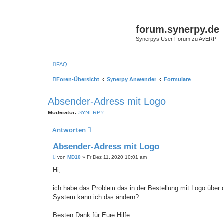
forum.synerpy.de
Synerpys User Forum zu AvERP
FAQ
Foren-Übersicht
Synerpy Anwender
Formulare
Absender-Adress mit Logo
Moderator:
SYNERPY
Antworten
Absender-Adress mit Logo
B
von
MD10
»
Fr Dez 11, 2020 10:01 am
e
i
Hi,
t
r
a
ich habe das Problem das in der Bestellung mit Logo über 
g
System kann ich das ändern?
Besten Dank für Eure Hilfe.