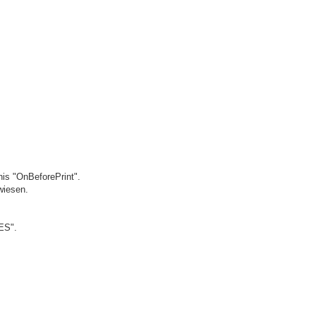
s "OnBeforePrint".
wiesen.
ES".