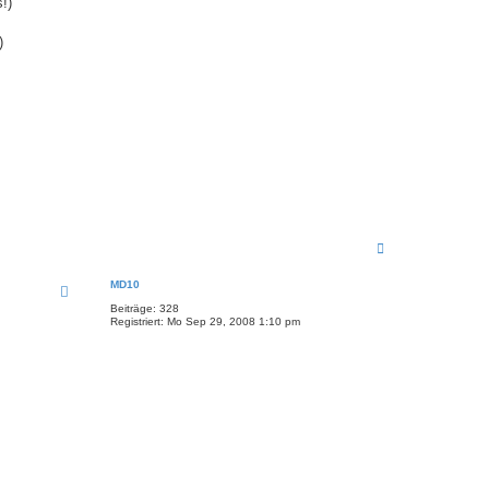
!)
)
N
a
c
MD10
h
o
Beiträge:
328
b
Registriert:
Mo Sep 29, 2008 1:10 pm
e
n