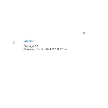
N
a
c
aoehme
h
o
Beiträge:
32
b
Registriert:
Do Feb 16, 2017 10:20 am
e
n