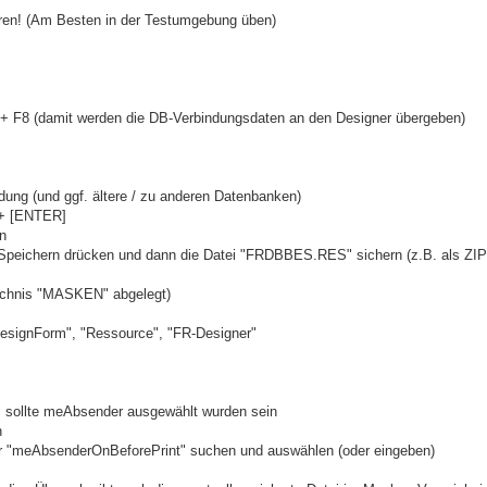
en! (Am Besten in der Testumgebung üben)
 F8 (damit werden die DB-Verbindungsdaten an den Designer übergeben)
dung (und ggf. ältere / zu anderen Datenbanken)
 + [ENTER]
n
 Speichern drücken und dann die Datei "FRDBBES.RES" sichern (z.B. als ZIP
ichnis "MASKEN" abgelegt)
DesignForm", "Ressource", "FR-Designer"
 sollte meAbsender ausgewählt wurden sein
n
ur "meAbsenderOnBeforePrint" suchen und auswählen (oder eingeben)