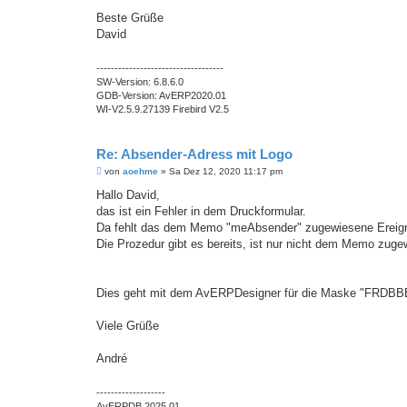
Beste Grüße
David
-----------------------------------
SW-Version: 6.8.6.0
GDB-Version: AvERP2020.01
WI-V2.5.9.27139 Firebird V2.5
Re: Absender-Adress mit Logo
B
von
aoehme
»
Sa Dez 12, 2020 11:17 pm
e
i
Hallo David,
t
das ist ein Fehler in dem Druckformular.
r
a
Da fehlt das dem Memo "meAbsender" zugewiesene Ereigni
g
Die Prozedur gibt es bereits, ist nur nicht dem Memo zuge
Dies geht mit dem AvERPDesigner für die Maske "FRDBB
Viele Grüße
André
-------------------
AvERPDB 2025.01