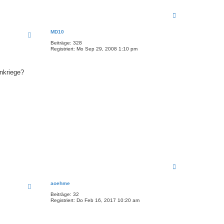
N
a
c
MD10
h
o
Beiträge:
328
b
Registriert:
Mo Sep 29, 2008 1:10 pm
e
n
inkriege?
N
a
c
aoehme
h
o
Beiträge:
32
b
Registriert:
Do Feb 16, 2017 10:20 am
e
n