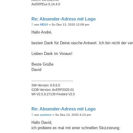
AvERPExe 6.14.4.0
Re: Absender-Adress mit Logo
B
von
MD10
»
So Dez 13, 2020 12:09 pm
e
i
Hallo André,
t
r
a
besten Dank für Deine rasche Antwort. Ich bin nicht der ve
g
Lieben Dank im Voraus!
Beste Grüße
David
-----------------------------------
SW-Version: 6.8.6.0
GDB-Version: AvERP2020.01
WI-V2.5.9.27139 Firebird V2.5
Re: Absender-Adress mit Logo
B
von
aoehme
»
So Dez 13, 2020 4:13 pm
e
i
Hallo David,
t
ich probiere es mal mit einer schnellen Skizzierung:
r
a