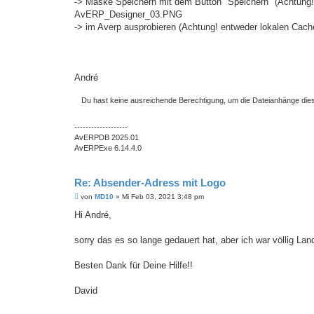
-> Maske Speichern mit dem Button "Speichern" (Achtung! 
AvERP_Designer_03.PNG
-> im Averp ausprobieren (Achtung! entweder lokalen Cach
André
Du hast keine ausreichende Berechtigung, um die Dateianhänge die
-------------------
AvERPDB 2025.01
AvERPExe 6.14.4.0
Re: Absender-Adress mit Logo
B
von
MD10
»
Mi Feb 03, 2021 3:48 pm
e
i
Hi André,
t
r
a
sorry das es so lange gedauert hat, aber ich war völlig Lan
g
Besten Dank für Deine Hilfe!!
David