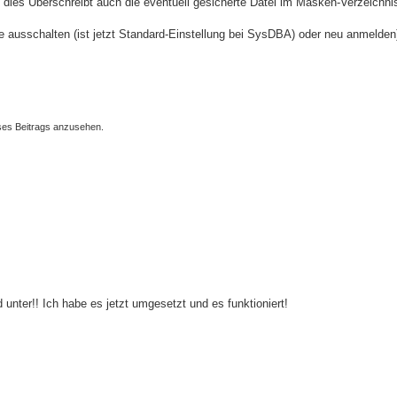
dies Überschreibt auch die eventuell gesicherte Datei im Masken-Verzeichnis
e ausschalten (ist jetzt Standard-Einstellung bei SysDBA) oder neu anmelden
ses Beitrags anzusehen.
d unter!! Ich habe es jetzt umgesetzt und es funktioniert!